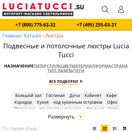
+7 (800) 775-63-32
+7 (495) 255-03-21
Главная
Каталог
Люстры
/
/
Подвесные и потолочные люстры Lucia
Tucci
НАЗНАЧЕНИЕ
ТИП
IP
СТИЛЬ
ЦВЕТ
МАТЕРИАЛ
ФОРМА
СТРАНА
ТИП ЛАМПЫ
ТЕГИ
ВСЕ ПОДБОРКИ
Большой зал
Гостиная
Дача
Кабинет
Кафе
Коридор
Кухня
над кухонным островом
Офис
Прихожая
прихожая и коридор
Спальня
Холл
Развернуть