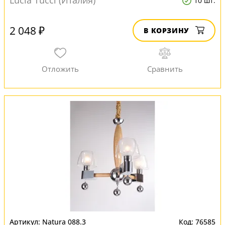
Lucia Tucci (Италия)
10 шт.
2 048 ₽
В КОРЗИНУ
Natura 088.3
76585