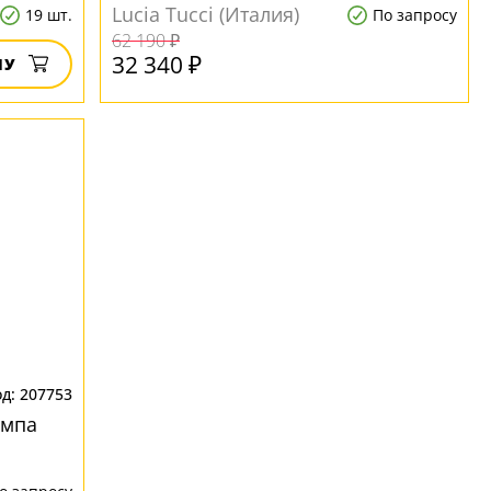
классическом стиле
Lucia Tucci (Италия)
19 шт.
По запросу
62 190 ₽
32 340 ₽
НУ
207753
ампа