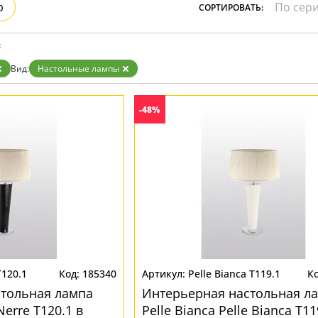
р
СОРТИРОВАТЬ:
Прозрачные
Хром
Черные
:
Вид:
Настольные лампы
-48%
T120.1
185340
Pelle Bianca T119.1
стольная лампа
Интерьерная настольная л
Nerre T120.1 в
Pelle Bianca Pelle Bianca T11