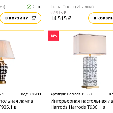
иле
классическом стиле
ия)
Lucia Tucci (Италия)
2 шт.
27 915 ₽
14 515 ₽
В КОРЗИНУ
В КОРЗИ
-48%
5.1
230411
Harrods T936.1
стольная лампа
Интерьерная настольная л
T935.1 в
Harrods Harrods T936.1 в