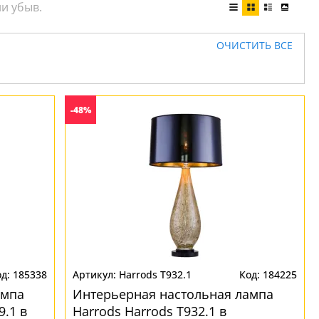
ОЧИСТИТЬ ВСЕ
-48%
185338
Harrods T932.1
184225
ампа
Интерьерная настольная лампа
9.1 в
Harrods Harrods T932.1 в