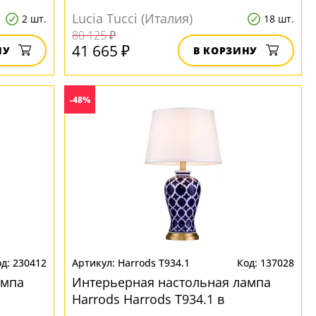
классическом стиле
Lucia Tucci (Италия)
2 шт.
18 шт.
80 125 ₽
41 665 ₽
НУ
В КОРЗИНУ
-48%
230412
Harrods T934.1
137028
ампа
Интерьерная настольная лампа
Harrods Harrods T934.1 в