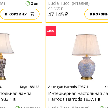
иле
классическом стиле
ия)
Lucia Tucci (Италия)
2 шт.
90 665 ₽
47 145 ₽
В КОРЗИНУ
В КОРЗИ
-48%
3.1
188165
Harrods T937.1
стольная лампа
Интерьерная настольная л
T933.1 в
Harrods Harrods T937.1 в
иле
классическом стиле