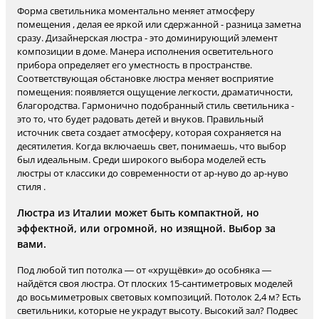
Форма светильника моментально меняет атмосферу
помещения , делая ее яркой или сдержанной - разница заметна
сразу. Дизайнерская люстра - это доминирующий элемент
композиции в доме. Манера исполнения осветительного
прибора определяет его уместность в пространстве.
Соответствующая обстановке люстра меняет восприятие
помещения: появляется ощущение легкости, драматичности,
благородства. Гармонично подобранный стиль светильника -
это то, что будет радовать детей и внуков. Правильный
источник света создает атмосферу, которая сохраняется на
десятилетия. Когда включаешь свет, понимаешь, что выбор
был идеальным. Среди широкого выбора моделей есть
люстры от классики до современности от ар-нуво до ар-нуво
стиля .
Люстра из Италии может быть компактной, но
эффектной, или огромной, но изящной. Выбор за
вами.
Под любой тип потолка — от «хрущёвки» до особняка —
найдётся своя люстра. От плоских 15-сантиметровых моделей
до восьмиметровых световых композиций. Потолок 2,4 м? Есть
светильники, которые не украдут высоту. Высокий зал? Подвес