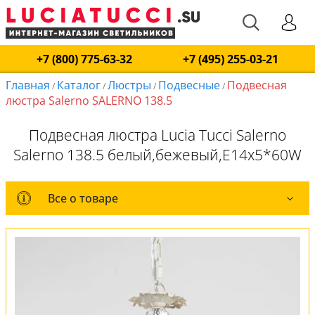
+7 (800) 775-63-32
+7 (495) 255-03-21
Главная
Каталог
Люстры
Подвесные
Подвесная
/
/
/
/
люстра Salerno SALERNO 138.5
Подвесная люстра Lucia Tucci Salerno
Salerno 138.5 белый,бежевый,E14x5*60W
Все о товаре
Все о товаре
Комплект лампочек
Вся коллекция