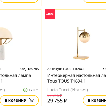
-48%
1
185785
TOUS T1694.1
стольная лампа
Интерьерная настольная л
.1
Tous TOUS T1694.1
ия)
Lucia Tucci (Италия)
17 шт.
57 215 ₽
29 755 ₽
В КОРЗИНУ
В КОРЗИ