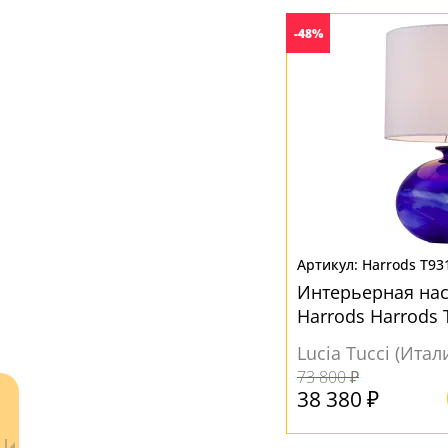
Металл
(2)
-48%
Пластик
(2)
Стекло
(3)
Текстиль
(1)
Ткань
(33)
ЦВЕТ ПЛАФОНОВ
Бежевый
(1)
Harrods T93
Белый
(28)
Интерьерная на
Harrods Harrods 
Голубой
(1)
Lucia Tucci (Итал
Желтый
(5)
73 800 ₽
Коричневый
(2)
38 380 ₽
Розовый
(1)