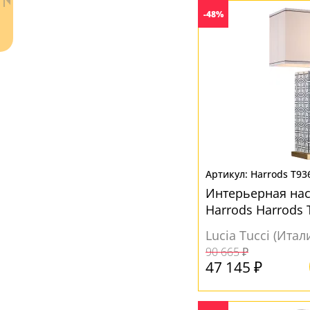
Черный
(7)
-48%
Ваш регион:
Москва
+7 (800) 775-63-32
- бесплатно по России
Harrods T93
+7 (495) 255-03-21
Интерьерная на
- бесплатная доставка
Harrods Harrods 
Lucia Tucci (Итал
90 665 ₽
47 145 ₽