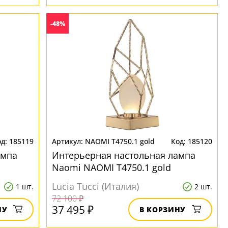
-48%
185119
NAOMI T4750.1 gold
185120
ампа
Интерьерная настольная лампа
Naomi NAOMI T4750.1 gold
Lucia Tucci (Италия)
1 шт.
2 шт.
72 100 ₽
37 495 ₽
НУ
В КОРЗИНУ