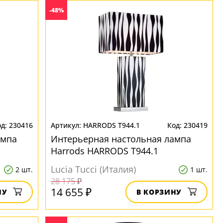
-48%
230416
HARRODS T944.1
230419
ампа
Интерьерная настольная лампа
Harrods HARRODS T944.1
Lucia Tucci (Италия)
2 шт.
1 шт.
28 175 ₽
14 655 ₽
НУ
В КОРЗИНУ