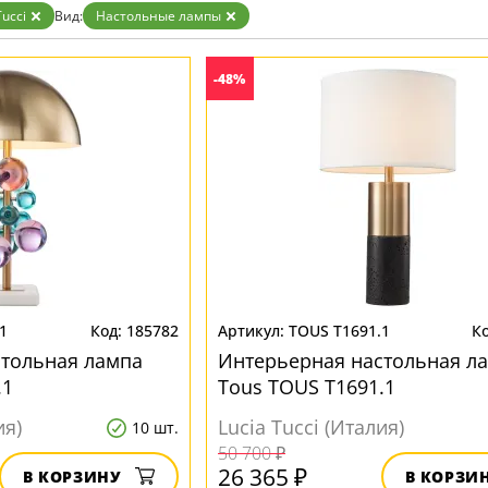
Прозрачные
Tucci
Вид:
Настольные лампы
Хром
Черные
-48%
1
185782
TOUS T1691.1
стольная лампа
Интерьерная настольная л
.1
Tous TOUS T1691.1
ия)
Lucia Tucci (Италия)
10 шт.
50 700 ₽
26 365 ₽
В КОРЗИНУ
В КОРЗИ