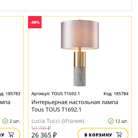
-48%
185783
TOUS T1692.1
185784
ампа
Интерьерная настольная лампа
Tous TOUS T1692.1
Lucia Tucci (Италия)
2 шт.
12 шт.
50 700 ₽
26 365 ₽
НУ
В КОРЗИНУ