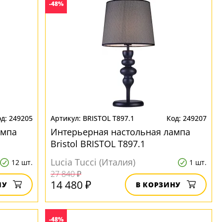
-48%
249205
BRISTOL T897.1
249207
ампа
Интерьерная настольная лампа
Bristol BRISTOL T897.1
Lucia Tucci (Италия)
12 шт.
1 шт.
27 840 ₽
14 480 ₽
НУ
В КОРЗИНУ
-48%