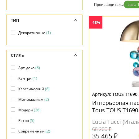
Дизайнерам
Производитель:
Lucia 
Бренды
Контакты
ТИП
-48%
Декоративные
(1)
СТИЛЬ
Арт-деко
(6)
Кантри
(1)
Классический
(8)
TOUS T1690.
Минимализм
(2)
Интерьерная на
Tous TOUS T1690
Модерн
(26)
Ретро
(5)
Lucia Tucci (Итал
68 200 ₽
Современный
(2)
35 465 ₽