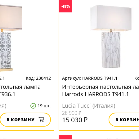
-48%
6.1
230412
HARRODS T941.1
стольная лампа
Интерьерная настольная л
T936.1
Harrods HARRODS T941.1
ия)
Lucia Tucci (Италия)
19 шт.
28 900 ₽
15 030 ₽
В КОРЗИНУ
В КОРЗИ