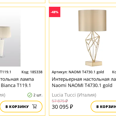
-48%
 T119.1
185338
NAOMI T4730.1 gold
стольная лампа
Интерьерная настольная л
e Bianca T119.1
Naomi NAOMI T4730.1 gold
ия)
Lucia Tucci (Италия)
2 шт.
57 875 ₽
30 095 ₽
В КОРЗИНУ
В КОРЗИ