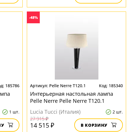
-48%
185786
Pelle Nerre T120.1
185340
ампа
Интерьерная настольная лампа
Pelle Nerre Pelle Nerre T120.1
Lucia Tucci (Италия)
1 шт.
2 шт.
27 915 ₽
14 515 ₽
НУ
В КОРЗИНУ