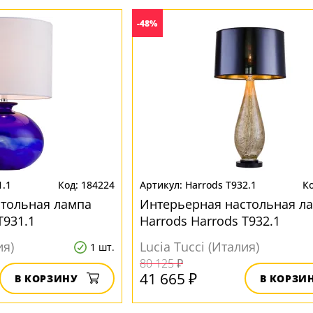
-48%
1.1
184224
Harrods T932.1
стольная лампа
Интерьерная настольная л
T931.1
Harrods Harrods T932.1
ия)
Lucia Tucci (Италия)
1 шт.
80 125 ₽
41 665 ₽
В КОРЗИНУ
В КОРЗИ