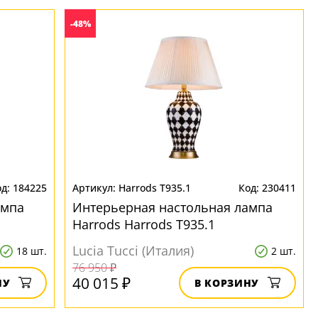
-48%
184225
Harrods T935.1
230411
ампа
Интерьерная настольная лампа
Harrods Harrods T935.1
Lucia Tucci (Италия)
18 шт.
2 шт.
76 950 ₽
40 015 ₽
НУ
В КОРЗИНУ