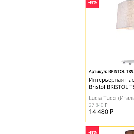
-48%
BRISTOL T89
Интерьерная на
Bristol BRISTOL T
Lucia Tucci (Итал
27 840 ₽
14 480 ₽
-48%