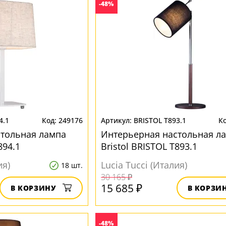
-48%
4.1
249176
BRISTOL T893.1
стольная лампа
Интерьерная настольная л
894.1
Bristol BRISTOL T893.1
ия)
Lucia Tucci (Италия)
18 шт.
30 165 ₽
15 685 ₽
В КОРЗИНУ
В КОРЗИ
-48%