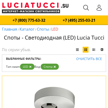
+7 (800) 775-63-32
+7 (495) 255-03-21
Главная
Каталог
Споты
LED
/
/
/
Споты - Светодиодная (LED) Lucia Tucci
ОЧИСТИТЬ ВСЕ
ВЫБРАННЫЕ ФИЛЬТРЫ:
Тип ламп:
LED
Вид:
Споты