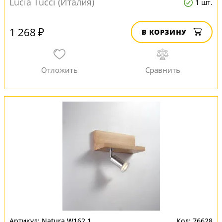
Lucia Tucci (Италия)
1 шт.
1 268 ₽
В КОРЗИНУ
Natura W162.1
76628