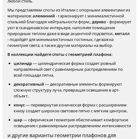
любой стиль.
Мы представляем споты из Италии с опорными элементами из
материалов:
алюминий
- гармонирует с минималистичной
спальней благодаря нейтральности форм;,
дерево
- формирует
уют в скандинавском интерьере, наполняя помещение
природным теплом даже в виде акцентной подсветки;,
металл
- подойдёт для минималистичных гостиных, где важна
геометрия света; а также другие материалы на выбор.
В коллекции найдете споты с геометрией плафона:
цилиндр
— цилиндрическая форма создает ровный
направленный свет с равномерным распределением по
всей площади пятна,
декоративный
— декоративные элементы формируют
сложную структуру луча, превращая освещение в арт-
объект,
конус
— перевернутая коническая форма с расширением
книзу создает широкое световое пятно с мягким центром,
шар
— сферическая геометрия обеспечивает комфортное
освещение с равномерным распределением интенсивности
и другие варианты геометрии плафонов для