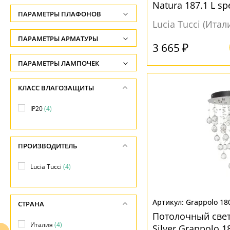
Natura 187.1 L sp
Высота, см
ПАРАМЕТРЫ ПЛАФОНОВ
без плафона
-
Lucia Tucci (Итал
ФОРМА ПЛАФОНА
ПАРАМЕТРЫ АРМАТУРЫ
Ширина, см
3 665 ₽
-
Без плафона
(3)
ЦВЕТ АРМАТУРЫ
ПАРАМЕТРЫ ЛАМПОЧЕК
Диаметр, см
Количество ламп
Венге
(1)
МАТЕРИАЛ
КЛАСС ВЛАГОЗАЩИТЫ
-
-
Серебро
(3)
Без плафона
(4)
Длина, см
IP20
(4)
Общая мощность ламп
Хром
(1)
-
-
МАТЕРИАЛ
ПРОИЗВОДИТЕЛЬ
Напряжение
-
Дерево
(1)
Lucia Tucci
(4)
Металл
(4)
Grappolo 180
СТРАНА
ПОВЕРХНОСТЬ
Потолочный свет
Италия
(4)
Silver Grappolo 18