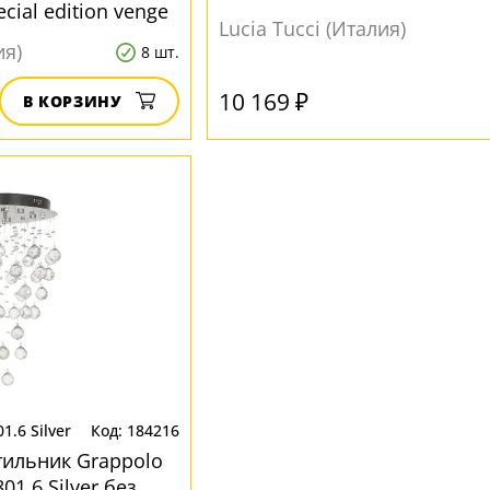
ecial edition venge
плафона
Lucia Tucci (Италия)
ия)
8 шт.
10 169 ₽
В КОРЗИНУ
1.6 Silver
184216
ильник Grappolo
01.6 Silver без