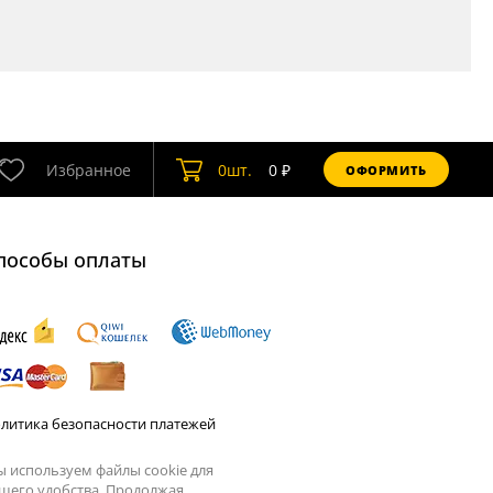
Избранное
0
шт.
0
₽
ОФОРМИТЬ
пособы оплаты
литика безопасности платежей
 используем файлы cookie для
шего удобства. Продолжая