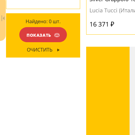
Матовый
(1)
плафона
Lucia Tucci (Итал
Найдено:
0
шт.
16 371 ₽
ПОКАЗАТЬ
ОЧИСТИТЬ
Ваш регион:
Москва
+7 (800) 775-63-32
- бесплатно по России
+7 (495) 255-03-21
- бесплатная доставка