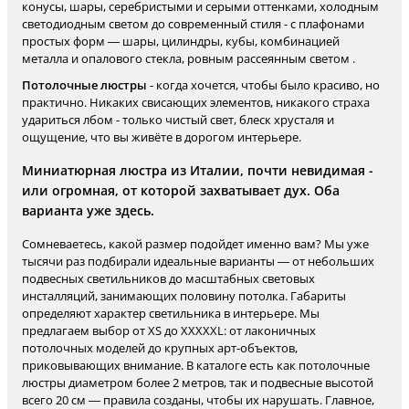
конусы, шары, серебристыми и серыми оттенками, холодным
светодиодным светом до современный стиля - с плафонами
простых форм — шары, цилиндры, кубы, комбинацией
металла и опалового стекла, ровным рассеянным светом .
Потолочные люстры
- когда хочется, чтобы было красиво, но
практично. Никаких свисающих элементов, никакого страха
удариться лбом - только чистый свет, блеск хрусталя и
ощущение, что вы живёте в дорогом интерьере.
Миниатюрная люстра из Италии, почти невидимая -
или огромная, от которой захватывает дух. Оба
варианта уже здесь.
Сомневаетесь, какой размер подойдет именно вам? Мы уже
тысячи раз подбирали идеальные варианты — от небольших
подвесных светильников до масштабных световых
инсталляций, занимающих половину потолка. Габариты
определяют характер светильника в интерьере. Мы
предлагаем выбор от XS до XXXXXL: от лаконичных
потолочных моделей до крупных арт-объектов,
приковывающих внимание. В каталоге есть как потолочные
люстры диаметром более 2 метров, так и подвесные высотой
всего 20 см — правила созданы, чтобы их нарушать. Главное,