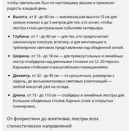
чтобы светильник был по-настоящему вашим и приносил
радость каждый день.
Высота.
от 8 - до 80 см — минимальная высота 15 см для
низких комнат и до 5 метров для тех, кто хочет, чтобы
люстра стала центральным событием интерьера.
Глубина.
от 1 - до 80 см — для тех, кто предпочитает
лаконичную плоскую эстетику, и для мечтающих о
трёхмерном световом представлении над обеденной зоной.
Ширина.
от 13 - до 18 см — для прямоугольных и линейных
люстр-спайдеров над длинными столами на 12–20 персон,
барными стойками и масштабными помещениями.
Диаметр.
от 32 - до 85 см — от крошечных, размером с
ладонь, до восьмиметровых световых композиций —
любой масштаб уже на складе.
Длина.
от 73 - до 110 см — спайдеры и линейные люстры для
больших обеденных столов, барных стоек и открытых
планировок.
От флористики до аскетизма: люстры всех
стилистических направлений