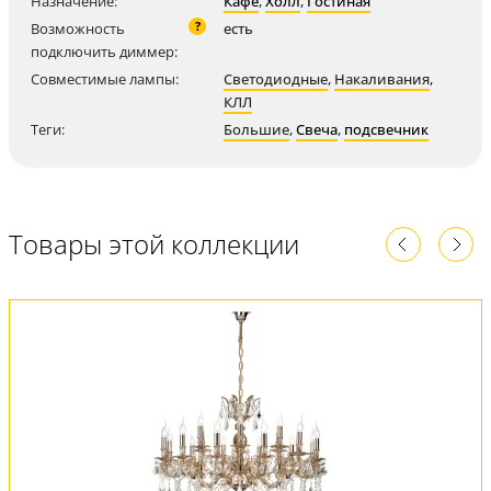
Назначение:
Кафе
,
Холл
,
Гостиная
?
Возможность
есть
подключить диммер:
Совместимые лампы:
Светодиодные
,
Накаливания
,
КЛЛ
Теги:
Большие
,
Свеча
,
подсвечник
Товары этой коллекции