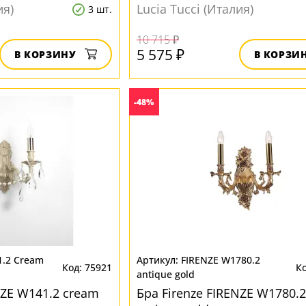
ия)
Lucia Tucci (Италия)
3 шт.
10 715 ₽
5 575 ₽
В КОРЗИНУ
В КОРЗИ
-48%
1.2 Cream
FIRENZE W1780.2
75921
antique gold
NZE W141.2 cream
Бра Firenze FIRENZE W1780.2