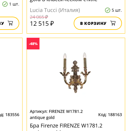
1 шт.
Lucia Tucci (Италия)
5 шт.
24 065 ₽
12 515 ₽
НУ
В КОРЗИНУ
-48%
FIRENZE W1781.2
183556
188163
antique gold
Бра Firenze FIRENZE W1781.2