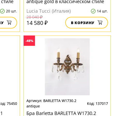
 стиле
antique gold в классическом стиле
Lucia Tucci (Италия)
20 шт.
14 шт.
28 040 ₽
14 580 ₽
НУ
В КОРЗИНУ
-48%
BARLETTA W1730.2
75450
137017
antique
.1
Бра Barletta BARLETTA W1730.2