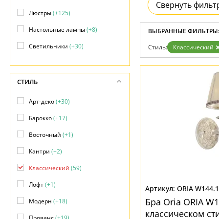
Свернуть фильт
Дизайнерам
Люстры
(+125)
Бренды
Контакты
Настольные лампы
(+8)
ВЫБРАННЫЕ ФИЛЬТРЫ
Светильники
(+30)
Стиль:
Классический
СТИЛЬ
Арт-деко
(+30)
Барокко
(+17)
Восточный
(+1)
Кантри
(+2)
Классический
(59)
Лофт
(+1)
ORIA W144.1
Бра Oria ORIA W1
Модерн
(+18)
классическом ст
Прованс
(+19)