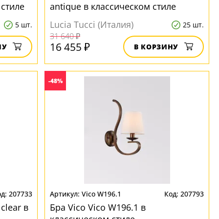
 стиле
antique в классическом стиле
Lucia Tucci (Италия)
5 шт.
25 шт.
31 640 ₽
16 455 ₽
НУ
В КОРЗИНУ
-48%
207733
Vico W196.1
207793
clear в
Бра Vico Vico W196.1 в