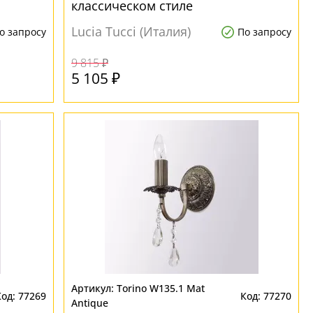
классическом стиле
Lucia Tucci (Италия)
о запросу
По запросу
9 815 ₽
5 105 ₽
Torino W135.1 Mat
77269
77270
Antique