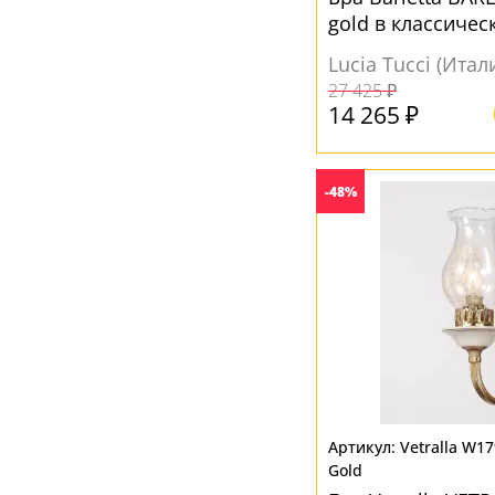
gold в классичес
Lucia Tucci (Итал
27 425 ₽
14 265 ₽
-48%
Vetralla W17
Gold