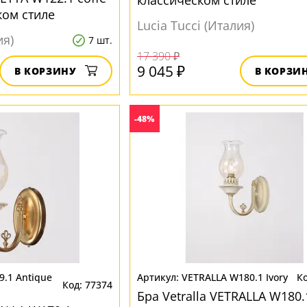
классическом стиле
ком стиле
Lucia Tucci (Италия)
ия)
7 шт.
17 390 ₽
9 045 ₽
В КОРЗИНУ
В КОРЗИ
-48%
9.1 Antique
VETRALLA W180.1 Ivory
77374
Бра Vetralla VETRALLA W180.1