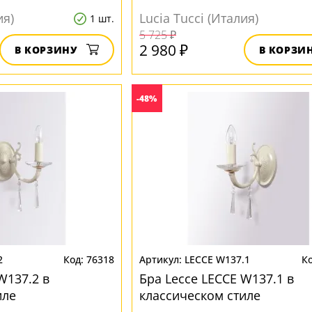
ия)
Lucia Tucci (Италия)
1 шт.
5 725 ₽
2 980 ₽
В КОРЗИНУ
В КОРЗИ
-48%
2
76318
LECCE W137.1
W137.2 в
Бра Lecce LECCE W137.1 в
иле
классическом стиле