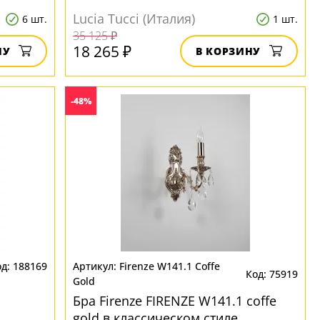
Lucia Tucci (Италия)
6 шт.
1 шт.
35 125 ₽
18 265 ₽
НУ
В КОРЗИНУ
-48%
188169
Firenze W141.1 Coffe
75919
Gold
Бра Firenze FIRENZE W141.1 coffe
gold в классическом стиле