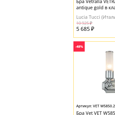
Бра Vetralla VET
antique gold в к
Lucia Tucci (Итал
10 925 ₽
5 685 ₽
-48%
VET W5850.
Бра Vet VET W585