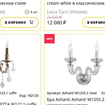
ческом стиле
cream white в классическом
ия)
Lucia Tucci (Италия)
4 шт.
23 225 ₽
12 080 ₽
В КОРЗИНУ
В КОРЗИ
-48%
22.1 coffe
Ashanti W1255.2 clear
182120
Бра Ashanti Ashanti W1255.2 
LETTA W122.1 coffe