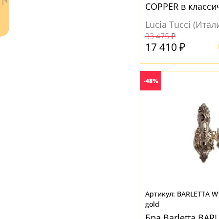
COPPER в класси
Lucia Tucci (Итал
33 475 ₽
17 410 ₽
-48%
Ваш регион:
Москва
+7 (800) 775-63-32
- бесплатно по России
+7 (495) 255-03-21
- бесплатная доставка
BARLETTA W1
gold
Бра Barletta BAR