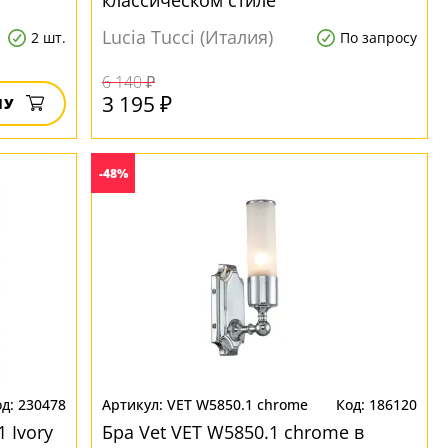
классическом стиле
Lucia Tucci (Италия)
2 шт.
По запросу
6 140 ₽
3 195 ₽
НУ
-48%
230478
VET W5850.1 chrome
186120
 Ivory
Бра Vet VET W5850.1 chrome в