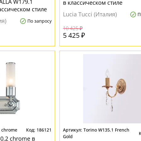
RALLA W179.1
в классическом стиле
лассическом стиле
Lucia Tucci (Италия)
П
ия)
По запросу
10 425 ₽
5 425 ₽
2 chrome
186121
Torino W135.1 French
Gold
0.2 chrome в