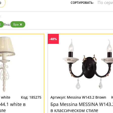
р
СОРТИРОВАТЬ:
Прозрачные
Хром
Черные
:
Вид:
Бра
-48%
 white
185275
Messina W143.2 Brown
44.1 white в
Бра Messina MESSINA W143.
иле
в классическом стиле