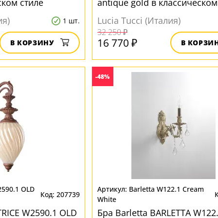
ском стиле
antique gold в классическом
ия)
Lucia Tucci (Италия)
1 шт.
32 250 ₽
16 770 ₽
В КОРЗИНУ
В КОРЗИ
-48%
2590.1 OLD
Barletta W122.1 Cream
207739
White
TRICE W2590.1 OLD
Бра Barletta BARLETTA W122