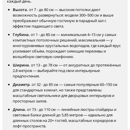
каждый день.
Высота.
от 7 - до 80 см — высокие потолки дают
возможность развернуться: модели 300–500 см и выше
преображают обычную гостиную в парадный зал с
эффектом падающего света.
Глубина.
от 1 - до 80 см — минимальная 4–15 см у самых
компактных потолочных решений, максимальная — у
многоуровневых хрустальных водопадов, где каждый ярус
усиливает объём, порождает сияющие переливы и
волшебную световую симфонию.
Ширина.
от 13 - до 78 см — от аккуратных до протяжённых
2,8 метров — выбирайте под свои интерьерные
предпочтения.
Диаметр.
от 32 - до 85 см — самые популярные 60–150 см
для стандартных комнат, но также представлены
масштабные светильники для дворцовых интерьеров и
просторных залов.
Длина.
от 73 - до 110 см — линейные люстры-спайдеры и
световые балки длиной до 5,85 метров — идеально для
длинных столов на 20+ гостей, масштабных коридоров и
лофт-пространств.