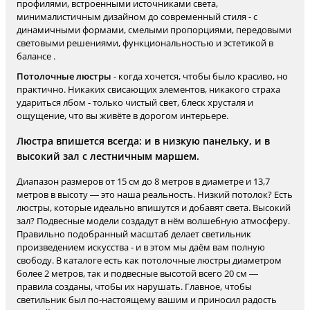
профилями, встроенными источниками света,
минималистичным дизайном до современный стиля - с
динамичными формами, смелыми пропорциями, передовыми
световыми решениями, функциональностью и эстетикой в
балансе .
Потолочные люстры
- когда хочется, чтобы было красиво, но
практично. Никаких свисающих элементов, никакого страха
удариться лбом - только чистый свет, блеск хрусталя и
ощущение, что вы живёте в дорогом интерьере.
Люстра впишется всегда: и в низкую панельку, и в
высокий зал с лестничным маршем.
Диапазон размеров от 15 см до 8 метров в диаметре и 13,7
метров в высоту — это наша реальность. Низкий потолок? Есть
люстры, которые идеально впишутся и добавят света. Высокий
зал? Подвесные модели создадут в нём волшебную атмосферу.
Правильно подобранный масштаб делает светильник
произведением искусства - и в этом мы даём вам полную
свободу. В каталоге есть как потолочные люстры диаметром
более 2 метров, так и подвесные высотой всего 20 см —
правила созданы, чтобы их нарушать. Главное, чтобы
светильник был по-настоящему вашим и приносил радость