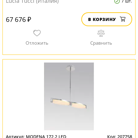
Lucia Tucci (Италия)
7 шт.
67 676 ₽
В КОРЗИНУ
MODENA 172.2 LED
207758