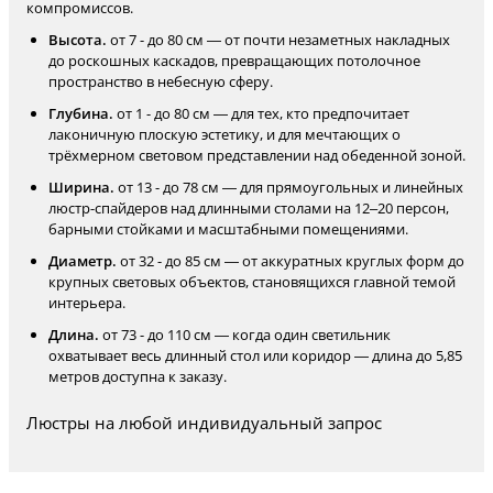
компромиссов.
Высота.
от 7 - до 80 см — от почти незаметных накладных
до роскошных каскадов, превращающих потолочное
пространство в небесную сферу.
Глубина.
от 1 - до 80 см — для тех, кто предпочитает
лаконичную плоскую эстетику, и для мечтающих о
трёхмерном световом представлении над обеденной зоной.
Ширина.
от 13 - до 78 см — для прямоугольных и линейных
люстр-спайдеров над длинными столами на 12–20 персон,
барными стойками и масштабными помещениями.
Диаметр.
от 32 - до 85 см — от аккуратных круглых форм до
крупных световых объектов, становящихся главной темой
интерьера.
Длина.
от 73 - до 110 см — когда один светильник
охватывает весь длинный стол или коридор — длина до 5,85
метров доступна к заказу.
Люстры на любой индивидуальный запрос