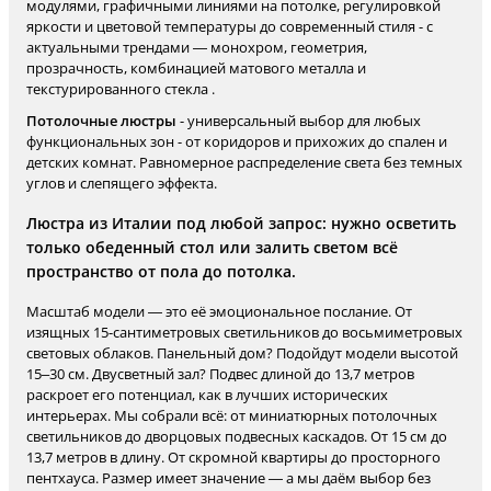
модулями, графичными линиями на потолке, регулировкой
яркости и цветовой температуры до современный стиля - с
актуальными трендами — монохром, геометрия,
прозрачность, комбинацией матового металла и
текстурированного стекла .
Потолочные люстры
- универсальный выбор для любых
функциональных зон - от коридоров и прихожих до спален и
детских комнат. Равномерное распределение света без темных
углов и слепящего эффекта.
Люстра из Италии под любой запрос: нужно осветить
только обеденный стол или залить светом всё
пространство от пола до потолка.
Масштаб модели — это её эмоциональное послание. От
изящных 15-сантиметровых светильников до восьмиметровых
световых облаков. Панельный дом? Подойдут модели высотой
15–30 см. Двусветный зал? Подвес длиной до 13,7 метров
раскроет его потенциал, как в лучших исторических
интерьерах. Мы собрали всё: от миниатюрных потолочных
светильников до дворцовых подвесных каскадов. От 15 см до
13,7 метров в длину. От скромной квартиры до просторного
пентхауса. Размер имеет значение — а мы даём выбор без