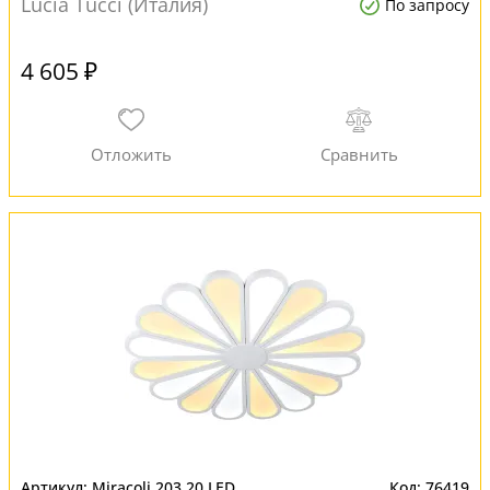
Lucia Tucci (Италия)
По запросу
4 605 ₽
Miracoli 203.20 LED
76419