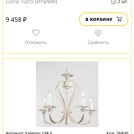
Lucia Tucci (Италия)
2 шт.
9 458 ₽
В КОРЗИНУ
Salerno 138.5
76830