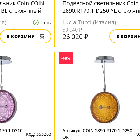
льник Coin COIN
Подвесной светильник Coin
 BL стеклянный
2890.R170.1 D250 YL стекля
ия)
Lucia Tucci (Италия)
4 шт.
50 040 ₽
26 020 ₽
В КОРЗИНУ
В КОРЗИ
-48%
170.1 D310
COIN 2890.R170.1 D250
353263
OR