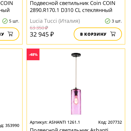
 COIN
Подвесной светильник Coin COIN
нный
2890.R170.1 D310 CL стеклянный
Lucia Tucci (Италия)
5 шт.
3 шт.
63 350 ₽
32 945 ₽
НУ
В КОРЗИНУ
-48%
ASHANTI 1261.1
207732
353990
Подвесной светильник Ashanti