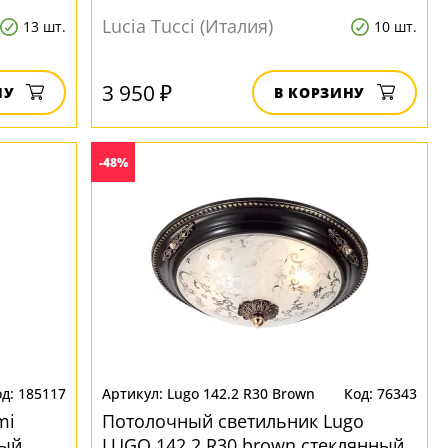
Lucia Tucci (Италия)
13 шт.
10 шт.
3 950 ₽
НУ
В КОРЗИНУ
-48%
185117
Lugo 142.2 R30 Brown
76343
mi
Потолочный светильник Lugo
ный
LUGO 142.2 R30 brown стеклянный