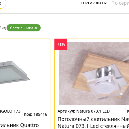
р
СОРТИРОВАТЬ:
Прозрачные
Хром
Черные
:
Вид:
Светильники
-48%
NGOLO 173
Natura 073.1 LED
185416
Потолочный светильник Na
ильник Quattro
Natura 073.1 Led стеклянны