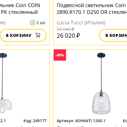
льник Coin COIN
Подвесной светильник Coin
0 PK стеклянный
2890.R170.1 D250 OR стекл
ия)
Lucia Tucci (Италия)
2 шт.
50 040 ₽
26 020 ₽
В КОРЗИНУ
В КОРЗИ
-48%
2.1
249177
ASHANTI 1260.1