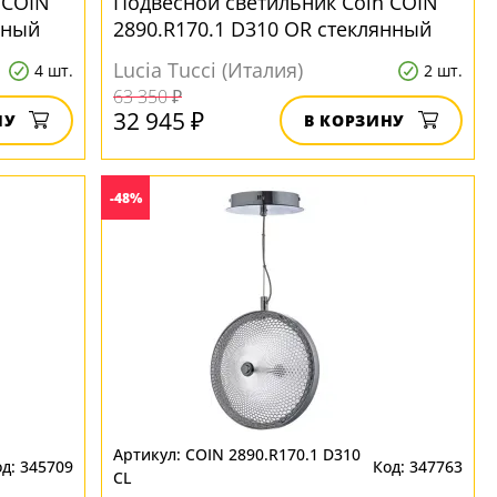
 COIN
Подвесной светильник Coin COIN
нный
2890.R170.1 D310 OR стеклянный
Lucia Tucci (Италия)
4 шт.
2 шт.
63 350 ₽
32 945 ₽
НУ
В КОРЗИНУ
-48%
COIN 2890.R170.1 D310
345709
347763
CL