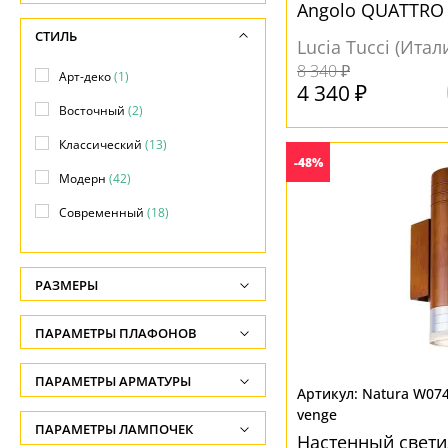
Angolo QUATTRO
стеклянный
СТИЛЬ
Lucia Tucci (Итал
8 340 ₽
Арт-деко
(1)
4 340 ₽
Восточный
(2)
Классический
(13)
-48%
Модерн
(42)
Современный
(18)
РАЗМЕРЫ
Высота, см
ПАРАМЕТРЫ ПЛАФОНОВ
-
ФОРМА ПЛАФОНА
ПАРАМЕТРЫ АРМАТУРЫ
Глубина, см
Natura W074
-
venge
Декоративный
(8)
ЦВЕТ АРМАТУРЫ
ПАРАМЕТРЫ ЛАМПОЧЕК
Настенный свети