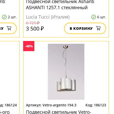
nti
Подвесной светильник Ashanti
ASHANTI 1257.1 стеклянный
Lucia Tucci (Италия)
2 шт.
6 шт.
6 725 ₽
3 500 ₽
НУ
В КОРЗИНУ
-48%
186124
Vetro-argento 194.3
186123
-oro
Подвесной светильник Vetro-