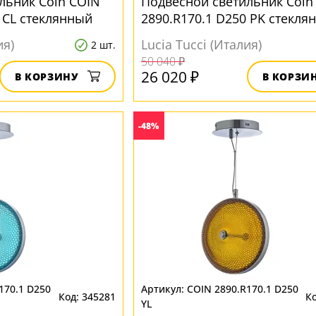
льник Coin COIN
Подвесной светильник Coin
 CL стеклянный
2890.R170.1 D250 PK стекля
ия)
Lucia Tucci (Италия)
2 шт.
50 040 ₽
26 020 ₽
В КОРЗИНУ
В КОРЗИ
-48%
170.1 D250
COIN 2890.R170.1 D250
345281
YL