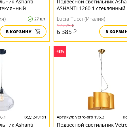
льник Ashanti
Подвесной светильник Asha
стеклянный
ASHANTI 1260.1 стеклянный
ия)
Lucia Tucci (Италия)
27 шт.
12 275 ₽
6 385 ₽
В КОРЗИНУ
В КОРЗИ
-48%
6.1
249191
Vetro-oro 195.3
льник Ashanti
Подвесной светильник Vetro