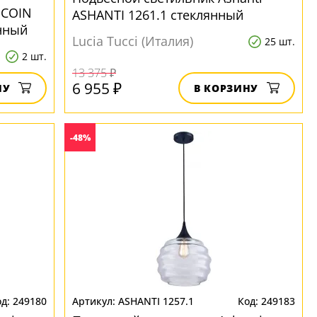
 COIN
ASHANTI 1261.1 стеклянный
янный
Lucia Tucci (Италия)
25 шт.
2 шт.
13 375 ₽
6 955 ₽
НУ
В КОРЗИНУ
-48%
249180
ASHANTI 1257.1
249183