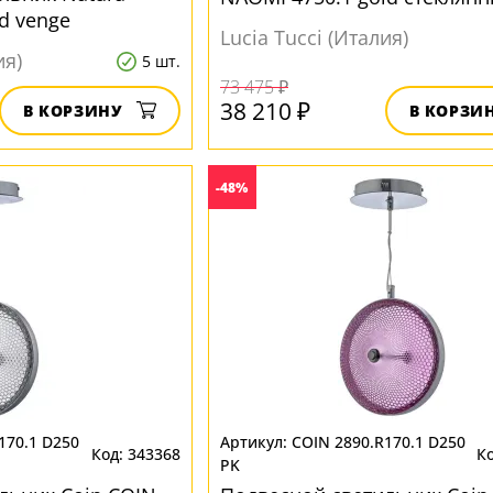
d venge
Lucia Tucci (Италия)
ия)
5 шт.
73 475 ₽
38 210 ₽
В КОРЗИНУ
В КОРЗИ
-48%
170.1 D250
COIN 2890.R170.1 D250
343368
PK