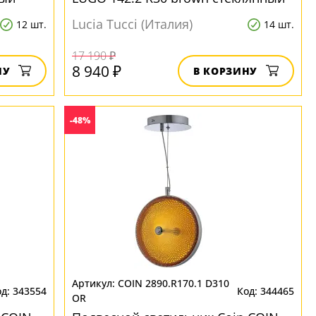
Lucia Tucci (Италия)
12 шт.
14 шт.
17 190 ₽
8 940 ₽
НУ
В КОРЗИНУ
-48%
COIN 2890.R170.1 D310
343554
344465
OR