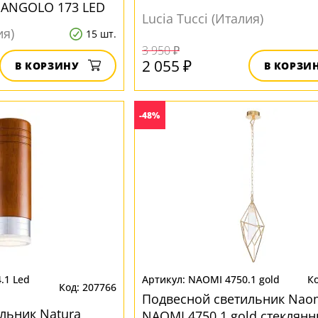
 ANGOLO 173 LED
Lucia Tucci (Италия)
ия)
15 шт.
3 950 ₽
2 055 ₽
В КОРЗИНУ
В КОРЗИ
-48%
.1 Led
NAOMI 4750.1 gold
207766
Подвесной светильник Nao
льник Natura
NAOMI 4750.1 gold стеклян