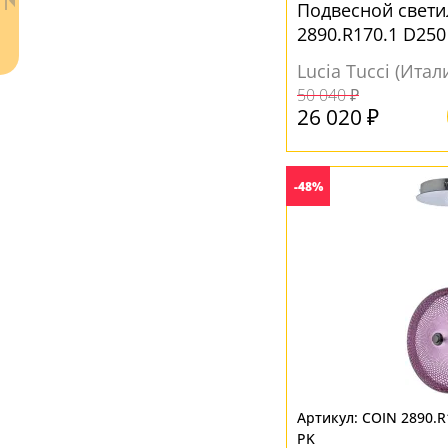
Оранжевый
(2)
Подвесной свети
2890.R170.1 D250
Прозрачный
(32)
Lucia Tucci (Итал
Розовый
(3)
50 040 ₽
Серый
(5)
26 020 ₽
Черный
(1)
-48%
Ваш регион:
Москва
+7 (800) 775-63-32
- бесплатно по России
+7 (495) 255-03-21
- бесплатная доставка
COIN 2890.R
PK