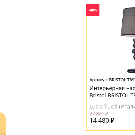
-48%
Желтый
(1)
Коричневый
(2)
Розовый
(1)
Черный
(6)
BRISTOL T89
Интерьерная на
Bristol BRISTOL T
Lucia Tucci (Итал
27 840 ₽
14 480 ₽