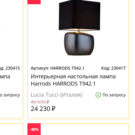
230415
HARRODS T942.1
230417
ампа
Интерьерная настольная лампа
Harrods HARRODS T942.1
Lucia Tucci (Италия)
о запросу
По запросу
46 590 ₽
24 230 ₽
-48%