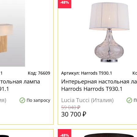
-48%
.1
76609
Harrods T930.1
стольная лампа
Интерьерная настольная л
91.1
Harrods Harrods T930.1
ия)
Lucia Tucci (Италия)
По запросу
П
59 040 ₽
30 700 ₽
-48%