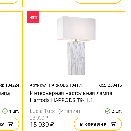
-48%
184224
HARRODS T941.1
230416
ампа
Интерьерная настольная лампа
Harrods HARRODS T941.1
Lucia Tucci (Италия)
1 шт.
2 шт.
28 900 ₽
15 030 ₽
НУ
В КОРЗИНУ