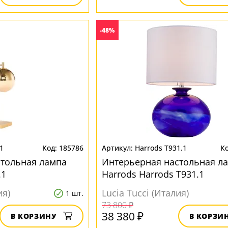
-48%
1
185786
Harrods T931.1
стольная лампа
Интерьерная настольная л
.1
Harrods Harrods T931.1
ия)
Lucia Tucci (Италия)
1 шт.
73 800 ₽
38 380 ₽
В КОРЗИНУ
В КОРЗИ