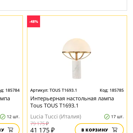
-48%
185784
TOUS T1693.1
185785
ампа
Интерьерная настольная лампа
Tous TOUS T1693.1
Lucia Tucci (Италия)
12 шт.
17 шт.
79 175 ₽
41 175 ₽
НУ
В КОРЗИНУ