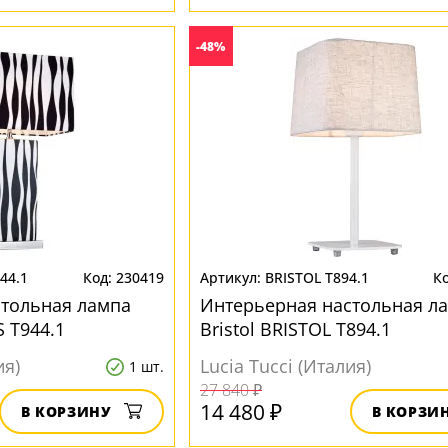
-48%
44.1
230419
BRISTOL T894.1
стольная лампа
Интерьерная настольная л
 T944.1
Bristol BRISTOL T894.1
ия)
Lucia Tucci (Италия)
1 шт.
27 840 ₽
14 480 ₽
В КОРЗИНУ
В КОРЗИ