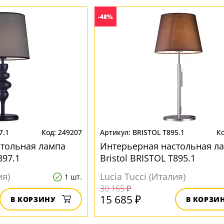
-48%
7.1
249207
BRISTOL T895.1
стольная лампа
Интерьерная настольная л
897.1
Bristol BRISTOL T895.1
ия)
Lucia Tucci (Италия)
1 шт.
30 165 ₽
15 685 ₽
В КОРЗИНУ
В КОРЗИ