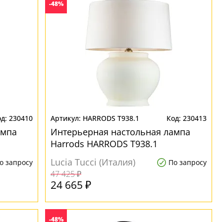
-48%
230410
HARRODS T938.1
230413
ампа
Интерьерная настольная лампа
Harrods HARRODS T938.1
Lucia Tucci (Италия)
о запросу
По запросу
47 425 ₽
24 665 ₽
-48%