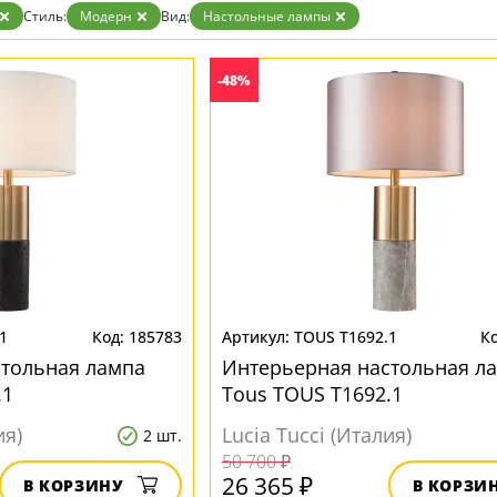
Прозрачные
Стиль:
Модерн
Вид:
Настольные лампы
Хром
Черные
-48%
1
185783
TOUS T1692.1
стольная лампа
Интерьерная настольная л
.1
Tous TOUS T1692.1
ия)
Lucia Tucci (Италия)
2 шт.
50 700 ₽
26 365 ₽
В КОРЗИНУ
В КОРЗИ