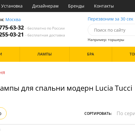
Установка
Дизайнерам
Бренды
Контакты
ы
Перезвоним за 30 сек
он:
Москва
 775-63-32
- бесплатно по России
атегории
 255-03-21
- бесплатная доставка
Например: торшеры
Стиль
Назначение
Дизайн/Форма
И
ЛАМПЫ
БРА
ТО
деко
Гостиная
точный
Кабинет
Особенности
три
Кафе
ня
ссический
Коридор и прихожая
т
Кухня
ампы для спальни модерн Lucia Tucci
ерн
Офис
Бренд
ванс
Прихожая
ндинавский
Спальня
ременный
но
Цвет
р
СОРТИРОВАТЬ:
ристика
тек
Белые
Бронза
:
Золото