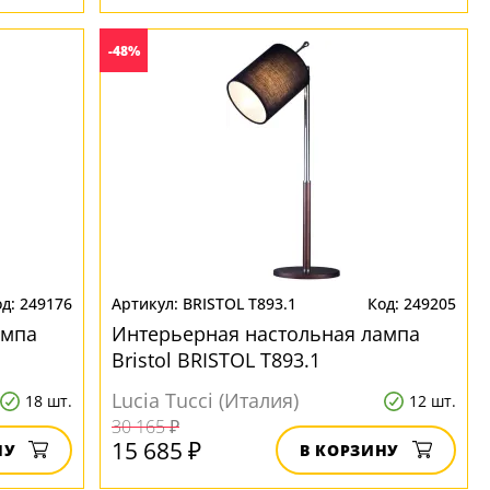
-48%
249176
BRISTOL T893.1
249205
ампа
Интерьерная настольная лампа
Bristol BRISTOL T893.1
Lucia Tucci (Италия)
18 шт.
12 шт.
30 165 ₽
15 685 ₽
НУ
В КОРЗИНУ