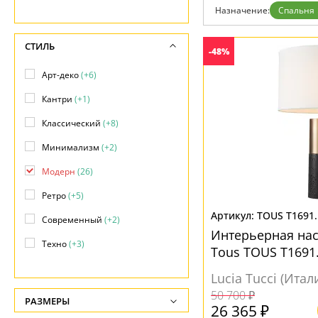
Дизайнерам
Назначение:
Спальня
Бренды
Контакты
СТИЛЬ
-48%
Арт-деко
(+6)
Кантри
(+1)
Классический
(+8)
Минимализм
(+2)
Модерн
(26)
Ретро
(+5)
TOUS T1691.
Современный
(+2)
Интерьерная на
Техно
(+3)
Tous TOUS T1691
Хай-тек
(+1)
Lucia Tucci (Итал
50 700 ₽
РАЗМЕРЫ
26 365 ₽