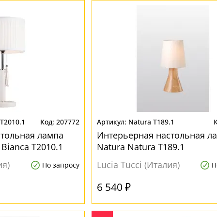
 T2010.1
207772
Natura T189.1
стольная лампа
Интерьерная настольная л
e Bianca T2010.1
Natura Natura T189.1
ия)
Lucia Tucci (Италия)
По запросу
П
6 540 ₽