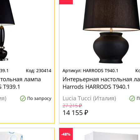
39.1
230414
HARRODS T940.1
стольная лампа
Интерьерная настольная л
 T939.1
Harrods HARRODS T940.1
ия)
Lucia Tucci (Италия)
По запросу
П
27 215 ₽
14 155 ₽
-48%