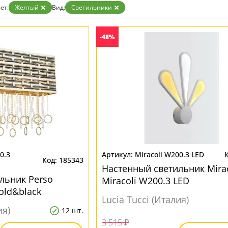
Прозрачные
ет:
Желтый
Вид:
Светильники
Хром
Черные
-48%
0.3
Miracoli W200.3 LED
185343
Настенный светильник Mirac
льник Perso
Miracoli W200.3 LED
old&black
Lucia Tucci (Италия)
ия)
12 шт.
3 515 ₽