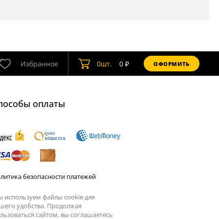
Избранное
0
шт.
0
₽
ОФОРМИТЬ
пособы оплаты
литика безопасности платежей
 используем файлы cookie для
шего удобства. Продолжая
льзоваться сайтом, вы соглашаетесь