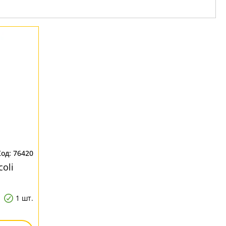
76420
oli
1 шт.