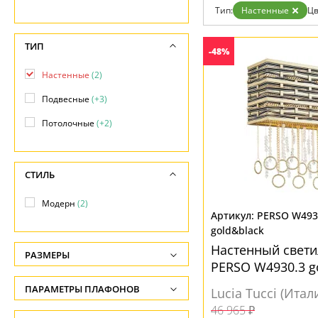
Дизайнерам
Тип:
Настенные
Цв
Бренды
Контакты
ТИП
-48%
Настенные
(2)
Подвесные
(+3)
Потолочные
(+2)
СТИЛЬ
Модерн
(2)
PERSO W493
gold&black
Настенный свети
РАЗМЕРЫ
PERSO W4930.3 g
Высота, см
ПАРАМЕТРЫ ПЛАФОНОВ
Lucia Tucci (Итал
-
46 965 ₽