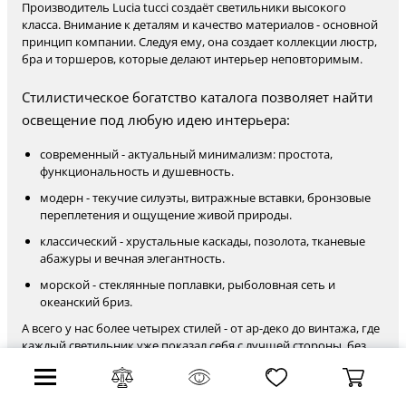
Производитель Lucia tucci создаёт светильники высокого
класса. Внимание к деталям и качество материалов - основной
принцип компании. Следуя ему, она создает коллекции люстр,
бра и торшеров, которые делают интерьер неповторимым.
Стилистическое богатство каталога позволяет найти
освещение под любую идею интерьера:
современный - актуальный минимализм: простота,
функциональность и душевность.
модерн - текучие силуэты, витражные вставки, бронзовые
переплетения и ощущение живой природы.
классический - хрустальные каскады, позолота, тканевые
абажуры и вечная элегантность.
морской - стеклянные поплавки, рыболовная сеть и
океанский бриз.
А всего у нас более четырех стилей - от ар-деко до винтажа, где
каждый светильник уже показал себя с лучшей стороны, без
каких-либо компромиссов между внешним видом и
качеством.