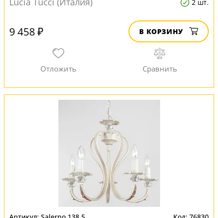
Lucia Tucci (Италия)
2 шт.
9 458 ₽
В КОРЗИНУ
Salerno 138.5
76830