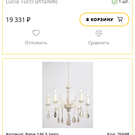
Lucia Tucci (Италия)
1 шт.
19 331 ₽
В КОРЗИНУ
Pene 146.5 Ivory
76698