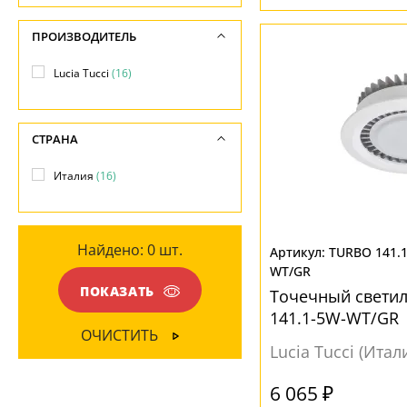
-
ПОВЕРХНОСТЬ
МАТЕРИАЛ
ПРОИЗВОДИТЕЛЬ
Напряжение
Матовый
(15)
-
Металл
(16)
Lucia Tucci
(16)
НАПРАВЛЕНИЕ
ПОВЕРХНОСТЬ
СТРАНА
Вниз
(15)
Матовый
(15)
Италия
(16)
МАТЕРИАЛ
Без плафона
(1)
Найдено:
0
шт.
TURBO 141.
Металл
(15)
WT/GR
ПОКАЗАТЬ
Точечный свети
ЦВЕТ ПЛАФОНОВ
141.1-5W-WT/GR
ОЧИСТИТЬ
Белый
(15)
Lucia Tucci (Итал
6 065 ₽