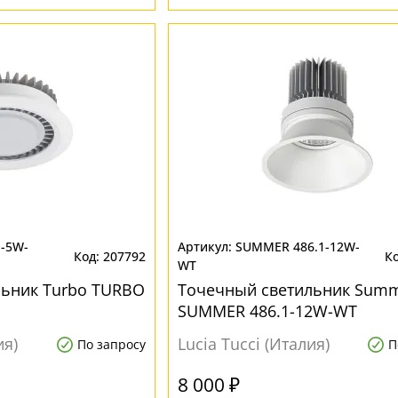
1-5W-
SUMMER 486.1-12W-
207792
WT
льник Turbo TURBO
Точечный светильник Sum
SUMMER 486.1-12W-WT
ия)
Lucia Tucci (Италия)
По запросу
П
8 000 ₽