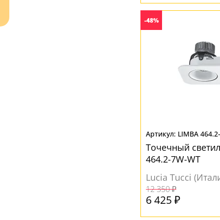
-48%
Ваш регион:
Москва
+7 (800) 775-63-32
- бесплатно по России
+7 (495) 255-03-21
- бесплатная доставка
LIMBA 464.
Точечный светил
464.2-7W-WT
Lucia Tucci (Итал
12 350 ₽
6 425 ₽