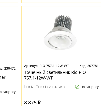
RIO 757.1-12W-WT
207781
230472
Точечный светильник Rio RIO
mer
757.1-12W-WT
Lucia Tucci (Италия)
По запросу
о запросу
8 875 ₽