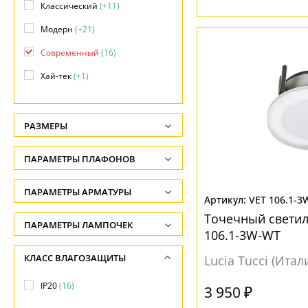
Классический
(+11)
Модерн
(+21)
Современный
(16)
Хай-тек
(+1)
РАЗМЕРЫ
Высота, см
ПАРАМЕТРЫ ПЛАФОНОВ
-
ФОРМА ПЛАФОНА
ПАРАМЕТРЫ АРМАТУРЫ
Ширина, см
VET 106.1-3
-
Без плафона
(1)
Точечный светил
ЦВЕТ АРМАТУРЫ
ПАРАМЕТРЫ ЛАМПОЧЕК
106.1-3W-WT
Диаметр, см
Конус
(1)
Количество ламп
Белый
(13)
КЛАСС ВЛАГОЗАЩИТЫ
-
Lucia Tucci (Итал
Полусфера
(8)
-
Серебро
(1)
Длина, см
IP20
(16)
круглая
(6)
3 950 ₽
Общая мощность ламп
Хром
(2)
-