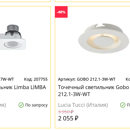
-48%
2-7W-WT
207755
GOBO 212.1-3W-WT
ьник Limba LIMBA
Точечный светильник Gob
212.1-3W-WT
ия)
Lucia Tucci (Италия)
По запросу
П
3 950 ₽
2 055 ₽