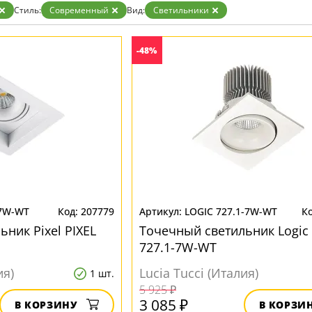
Прозрачные
Стиль:
Современный
Вид:
Светильники
Хром
Черные
-48%
-7W-WT
207779
LOGIC 727.1-7W-WT
ник Pixel PIXEL
Точечный светильник Logic
727.1-7W-WT
ия)
Lucia Tucci (Италия)
1 шт.
5 925 ₽
3 085 ₽
В КОРЗИНУ
В КОРЗИ