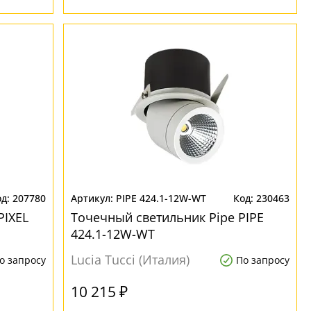
207780
PIPE 424.1-12W-WT
230463
PIXEL
Точечный светильник Pipe PIPE
424.1-12W-WT
Lucia Tucci (Италия)
о запросу
По запросу
10 215 ₽