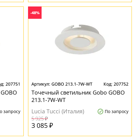
-48%
207751
GOBO 213.1-7W-WT
207752
o GOBO
Точечный светильник Gobo GOBO
213.1-7W-WT
Lucia Tucci (Италия)
о запросу
По запросу
5 925 ₽
3 085 ₽