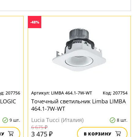
-48%
207756
LIMBA 464.1-7W-WT
207754
 LOGIC
Точечный светильник Limba LIMBA
464.1-7W-WT
Lucia Tucci (Италия)
9 шт.
8 шт.
6 675 ₽
3 475 ₽
НУ
В КОРЗИНУ