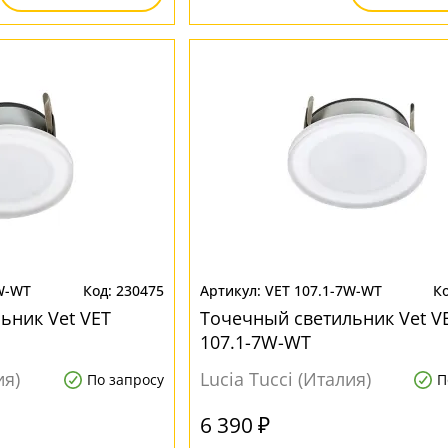
W-WT
230475
VET 107.1-7W-WT
ьник Vet VET
Точечный светильник Vet V
107.1-7W-WT
ия)
Lucia Tucci (Италия)
По запросу
П
6 390 ₽