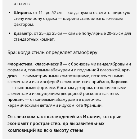
от стены.
Ширина.
от 11 - до 52 см — когда нужно осветить широкую
стену или зону отдыха — ширина становится ключевым
фактором.
Диаметр.
от 25 - до 25 см — самые популярные 20–35 см для
стандартных комнат.
Бра: когда стиль определяет атмосферу
Флористика
,
классический
— с бронзовыми канделябровыми
формами, тканевыми абажурами и подлинной классикой,
арт-
деко
— с симметричными композициями, позолоченными
элементами и атмосферой великосветских приёмов,
барокко
— с пышными формами, богатым декором, позолоченными
элементами и ощущением дворцовой роскоши на стене,
прованс
— с тканевыми абажурами в цветочек,
керамическими деталями и духом юга Франции.
От сверхкомпактных моделей из Италии, которые
экономят пространство, до выразительных
композиций во всю высоту стены