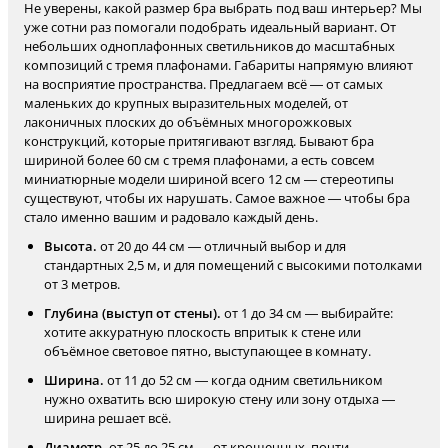
Не уверены, какой размер бра выбрать под ваш интерьер? Мы
уже сотни раз помогали подобрать идеальный вариант. От
небольших одноплафонных светильников до масштабных
композиций с тремя плафонами. Габариты напрямую влияют
на восприятие пространства. Предлагаем всё — от самых
маленьких до крупных выразительных моделей, от
лаконичных плоских до объёмных многорожковых
конструкций, которые притягивают взгляд. Бывают бра
шириной более 60 см с тремя плафонами, а есть совсем
миниатюрные модели шириной всего 12 см — стереотипы
существуют, чтобы их нарушать. Самое важное — чтобы бра
стало именно вашим и радовало каждый день.
Высота.
от 20 до 44 см — отличный выбор и для
стандартных 2,5 м, и для помещений с высокими потолками
от 3 метров.
Глубина (выступ от стены).
от 1 до 34 см — выбирайте:
хотите аккуратную плоскость впритык к стене или
объёмное световое пятно, выступающее в комнату.
Ширина.
от 11 до 52 см — когда одним светильником
нужно охватить всю широкую стену или зону отдыха —
ширина решает всё.
Диаметр.
от 25 до 25 см — от крошечных, почти