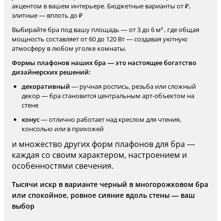
акцентом в вашем интерьере. Бюджетные варианты от ₽,
элитные — вплоть до ₽
Выбирайте бра под вашу площадь — от 3 до 6 м² , где общая
мощность составляет от 60 до 120 Вт — создавая уютную
атмосферу в любом уголке комнаты.
Формы плафонов наших бра — это настоящее богатство
дизайнерских решений:
декоративный
— ручная роспись, резьба или сложный
декор — бра становится центральным арт-объектом на
стене
конус
— отлично работает над креслом для чтения,
консолью или в прихожей
и множество других форм плафонов для бра —
каждая со своим характером, настроением и
особенностями свечения.
Тысячи искр в варианте черный в многорожковом бра
или спокойное, ровное сияние вдоль стены — ваш
выбор