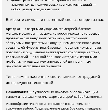
незаметных, до полуметровых круглых композиций —
любой размер всегда в наличии.
Выберите стиль — и настенный свет заговорит за вас
Арт-деко
— с веерными узорами, геометрией, блеском
металла и золотом — ар-деко, которое никогда не устаревает,
прованс
— с лавандовыми оттенками, текстильными
абажурами, потёртостями и ощущением деревенского дома
среди полей,
флористика
,
барокко
— с резными элементами,
позолотой и ощущением антикварного сокровища на стене,
классический
— с тонкой бронзовой отделкой, изящными
плафонами и ощущением антикварной ценности — для
ценителей настоящей элегантности.
Типы ламп в настенных светильниках: от традиций
до передовых технологий
Накаливания
— с узнаваемым накалом, обволакивающим
теплом и ностальгическим шармом старой доброй лампочки.
Разнообразие дизайнов и технологий впечатляет, но и
усложняет выбор. Представленные здесь бра станут изящным