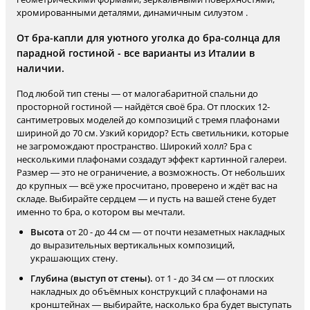
хромированными деталями, динамичным силуэтом .
От бра-капли для уютного уголка до бра-солнца для
парадной гостиной - все варианты из Италии в
наличии.
Под любой тип стены — от малогабаритной спальни до
просторной гостиной — найдётся своё бра. От плоских 12-
сантиметровых моделей до композиций с тремя плафонами
шириной до 70 см. Узкий коридор? Есть светильники, которые
не загромождают пространство. Широкий холл? Бра с
несколькими плафонами создадут эффект картинной галереи.
Размер — это не ограничение, а возможность. От небольших
до крупных — всё уже просчитано, проверено и ждёт вас на
складе. Выбирайте сердцем — и пусть на вашей стене будет
именно то бра, о котором вы мечтали.
Высота
от 20 - до 44 см — от почти незаметных накладных
до выразительных вертикальных композиций,
украшающих стену.
Глубина (выступ от стены).
от 1 - до 34 см — от плоских
накладных до объёмных конструкций с плафонами на
кронштейнах — выбирайте, насколько бра будет выступать