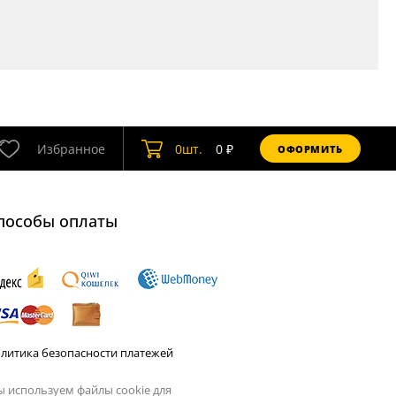
Избранное
0
шт.
0
₽
ОФОРМИТЬ
пособы оплаты
литика безопасности платежей
 используем файлы cookie для