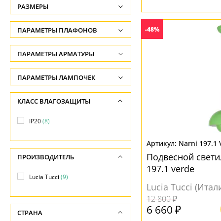
РАЗМЕРЫ
Высота, см
-48%
ПАРАМЕТРЫ ПЛАФОНОВ
-
ФОРМА ПЛАФОНА
ПАРАМЕТРЫ АРМАТУРЫ
Ширина, см
-
Декоративный
(3)
ЦВЕТ АРМАТУРЫ
ПАРАМЕТРЫ ЛАМПОЧЕК
Диаметр, см
Полусфера
(4)
Количество ламп
Белый
(2)
КЛАСС ВЛАГОЗАЩИТЫ
-
Полушар
(1)
-
Голубой
(1)
Длина, см
IP20
(8)
Прямоугольник
(1)
Общая мощность ламп
Желтый
(1)
-
-
Narni 197.1
Зеленый
(1)
ПОВЕРХНОСТЬ
Подвесной свети
ПРОИЗВОДИТЕЛЬ
Напряжение
Красный
(1)
197.1 verde
Глянцевый
(8)
-
Lucia Tucci
(9)
Серый
(2)
Матовый
(4)
Lucia Tucci (Итал
Хром
(3)
12 800 ₽
6 660 ₽
НАПРАВЛЕНИЕ
СТРАНА
Черный
(1)