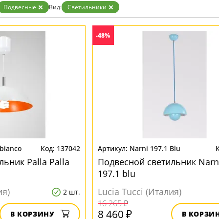
Прозрачные
Подвесные
Вид:
Светильники
Хром
Черные
-48%
 bianco
137042
Narni 197.1 Blu
ьник Palla Palla
Подвесной светильник Narni
197.1 blu
ия)
Lucia Tucci (Италия)
2 шт.
16 265 ₽
8 460 ₽
В КОРЗИНУ
В КОРЗИ