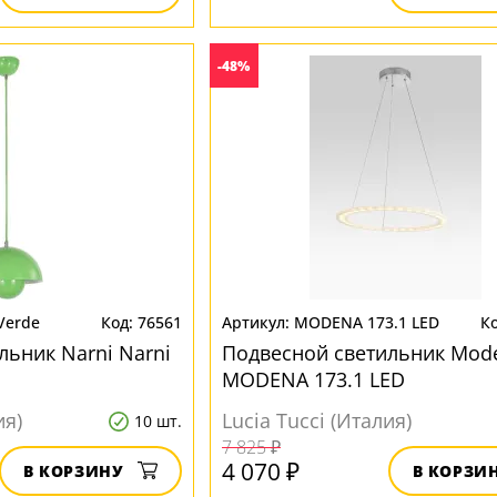
-48%
 Verde
76561
MODENA 173.1 LED
льник Narni Narni
Подвесной светильник Mod
MODENA 173.1 LED
ия)
Lucia Tucci (Италия)
10 шт.
7 825 ₽
4 070 ₽
В КОРЗИНУ
В КОРЗИ