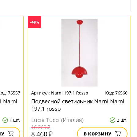
-48%
76557
Narni 197.1 Rosso
76560
 Narni
Подвесной светильник Narni Narni
197.1 rosso
Lucia Tucci (Италия)
1 шт.
2 шт.
16 265 ₽
8 460 ₽
НУ
В КОРЗИНУ