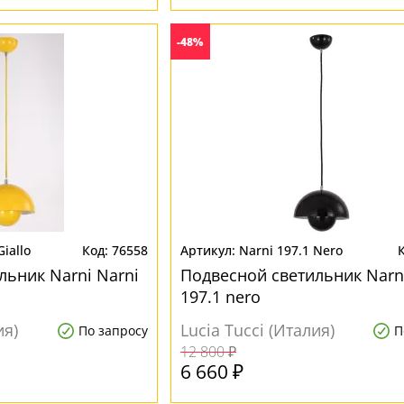
-48%
Giallo
76558
Narni 197.1 Nero
льник Narni Narni
Подвесной светильник Narni
197.1 nero
ия)
Lucia Tucci (Италия)
По запросу
П
12 800 ₽
6 660 ₽