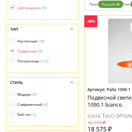
Дизайнерам
Теги:
Лучшие
Тип:
Светильники
(9)
Бренды
Контакты
-48%
ТИП
Настенные
(+8)
Подвесные
(9)
Потолочные
(+12)
СТИЛЬ
Palla 1090.1
Модерн
(9)
Подвесной светил
1090.1 bianco
Современный
(4)
Хай-тек
(1)
Lucia Tucci (Итал
35 715 ₽
18 575 ₽