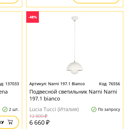
-48%
137033
Narni 197.1 Bianco
76556
ena
Подвесной светильник Narni Narni
197.1 bianco
Lucia Tucci (Италия)
2 шт.
По запросу
12 800 ₽
6 660 ₽
НУ