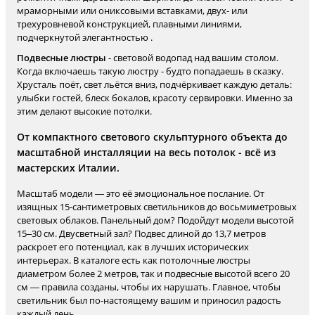
мраморными или ониксовыми вставками, двух- или
трехуровневой конструкцией, плавными линиями,
подчеркнутой элегантностью .
Подвесные люстры
- световой водопад над вашим столом.
Когда включаешь такую люстру - будто попадаешь в сказку.
Хрусталь поёт, свет льётся вниз, подчёркивает каждую деталь:
улыбки гостей, блеск бокалов, красоту сервировки. Именно за
этим делают высокие потолки.
От компактного светового скульптурного объекта до
масштабной инсталляции на весь потолок - всё из
мастерских Италии.
Масштаб модели — это её эмоциональное послание. От
изящных 15-сантиметровых светильников до восьмиметровых
световых облаков. Панельный дом? Подойдут модели высотой
15–30 см. Двусветный зал? Подвес длиной до 13,7 метров
раскроет его потенциал, как в лучших исторических
интерьерах. В каталоге есть как потолочные люстры
диаметром более 2 метров, так и подвесные высотой всего 20
см — правила созданы, чтобы их нарушать. Главное, чтобы
светильник был по-настоящему вашим и приносил радость
каждый день.