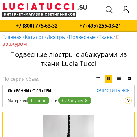
+7 (800) 775-63-32
+7 (495) 255-03-21
Главная
Каталог
Люстры
Подвесные
Ткань
С
/
/
/
/
/
абажуром
Подвесные люстры с абажурами из
ткани Lucia Tucci
ОЧИСТИТЬ ВСЕ
ВЫБРАННЫЕ ФИЛЬТРЫ:
Материал:
Ткань
Теги:
С абажуром
Тип:
Подвесные
Вид:
Люстры