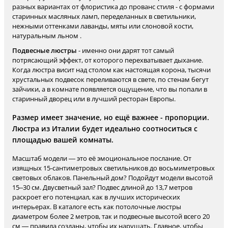
разных вариантах от флористика до прованс стиля - с формами
старинных масляных ламп, переделанных в светильники,
нежными оттенками лаванды, мяты или слоновой кости,
натуральным льном .
Подвесные люстры
- именно они дарят тот самый
потрясающий эффект, от которого перехватывает дыхание.
Когда люстра висит над столом как настоящая корона, тысячи
хрустальных подвесок переливаются в свете, по стенам бегут
зайчики, а в комнате появляется ощущение, что вы попали в
старинный дворец или в лучший ресторан Европы.
Размер имеет значение, но ещё важнее - пропорции.
Люстра из Италии будет идеально соотноситься с
площадью вашей комнаты.
Масштаб модели — это её эмоциональное послание. От
изящных 15-сантиметровых светильников до восьмиметровых
световых облаков. Панельный дом? Подойдут модели высотой
15–30 см. Двусветный зал? Подвес длиной до 13,7 метров
раскроет его потенциал, как в лучших исторических
интерьерах. В каталоге есть как потолочные люстры
диаметром более 2 метров, так и подвесные высотой всего 20
см — правила созданы, чтобы их нарушать. Главное, чтобы