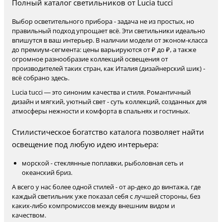
Полный каталог светильников от Lucia tucci
Выбор осветительного прибора - задача не из простых, но
правильный подход упрощает всё. Эти светильники идеально
впишутся в ваш интерьер. В наличии модели от эконом-класса
до премиум-сегмента: цены варьируются от ₽ до ₽, а также
огромное разнообразие коллекций освещения от
производителей таких стран, как Италия (дизайнерский шик) -
всё собрано здесь.
Lucia tucci — это синоним качества и стиля. Романтичный
дизайн и мягкий, уютный свет - суть коллекций, созданных для
атмосферы нежности и комфорта в спальнях и гостиных.
Стилистическое богатство каталога позволяет найти
освещение под любую идею интерьера:
морской - стеклянные поплавки, рыболовная сеть и
океанский бриз.
А всего у нас более одной стилей - от ар-деко до винтажа, где
каждый светильник уже показал себя с лучшей стороны, без
каких-либо компромиссов между внешним видом и
качеством.