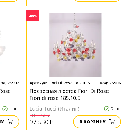
-48%
75902
Fiori Di Rose 185.10.5
75906
Rose
Подвесная люстра Fiori Di Rose
Fiori di rose 185.10.5
Lucia Tucci (Италия)
1 шт.
9 шт.
187 550 ₽
97 530 ₽
НУ
В КОРЗИНУ