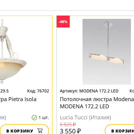
Прозрачные
Хром
Черные
-48%
129.5
76702
MODENA 172.2 LED
а Pietra Isola
Потолочная люстра Modena
MODENA 172.2 LED
ия)
Lucia Tucci (Италия)
1 шт.
6 825 ₽
3 550 ₽
В КОРЗИНУ
В КОРЗИ