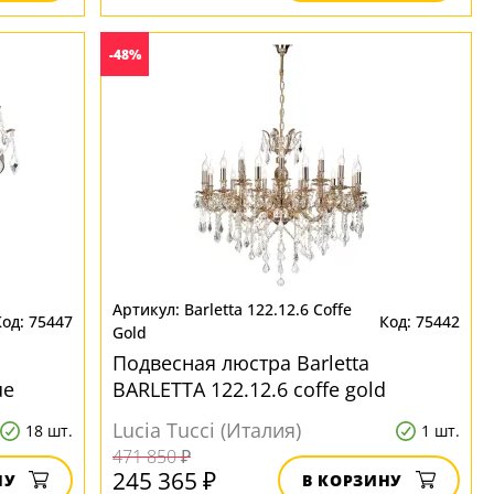
-48%
Barletta 122.12.6 Coffe
75447
75442
Gold
Подвесная люстра Barletta
ue
BARLETTA 122.12.6 coffe gold
Lucia Tucci (Италия)
18 шт.
1 шт.
471 850 ₽
245 365 ₽
НУ
В КОРЗИНУ