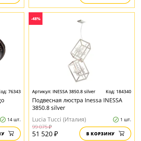
-48%
76343
INESSA 3850.8 silver
184340
go
Подвесная люстра Inessa INESSA
3850.8 silver
Lucia Tucci (Италия)
14 шт.
1 шт.
99 075 ₽
51 520 ₽
НУ
В КОРЗИНУ