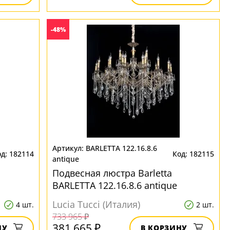
-48%
BARLETTA 122.16.8.6
182114
182115
antique
Подвесная люстра Barletta
BARLETTA 122.16.8.6 antique
Lucia Tucci (Италия)
4 шт.
2 шт.
733 965 ₽
381 665 ₽
НУ
В КОРЗИНУ