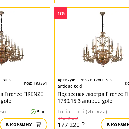
-48%
0.30.3
FIRENZE 1780.15.3
183551
antique gold
 Firenze FIRENZE
Подвесная люстра Firenze F
 gold
1780.15.3 antique gold
ия)
Lucia Tucci (Италия)
5 шт.
340 800 ₽
177 220 ₽
В КОРЗИНУ
В КОРЗИ