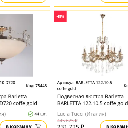
-48%
.10 D720
BARLETTA 122.10.5
75448
coffe gold
а Barletta
Подвесная люстра Barletta
D720 coffe gold
BARLETTA 122.10.5 coffe gold
ия)
Lucia Tucci (Италия)
44 шт.
445 625 ₽
231 725 ₽
В КОРЗИНУ
В КОРЗИ