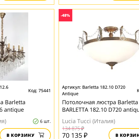
-48%
.12.6
Barletta 182.10 D720
75441
Antique
 Barletta
Потолочная люстра Barletta
6 antique
BARLETTA 182.10 D720 antiq
ия)
Lucia Tucci (Италия)
6 шт.
134 875 ₽
70 135 ₽
В КОРЗИНУ
В КОРЗИ