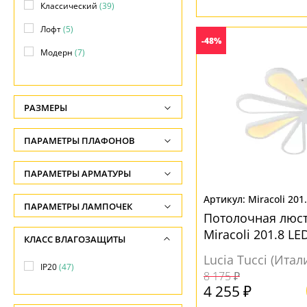
Классический
(39)
Лофт
(5)
-48%
Модерн
(7)
Прованс
(16)
Современный
(12)
РАЗМЕРЫ
Флористика
(16)
Высота, см
ПАРАМЕТРЫ ПЛАФОНОВ
Хай-тек
(7)
-
Яркое и цветное
(1)
ФОРМА ПЛАФОНА
ПАРАМЕТРЫ АРМАТУРЫ
Глубина, см
-
Без плафона
(12)
Miracoli 201
ЦВЕТ АРМАТУРЫ
ПАРАМЕТРЫ ЛАМПОЧЕК
Потолочная люст
Ширина, см
Декоративный
(21)
Количество ламп
Бежевый
(12)
Miracoli 201.8 LE
КЛАСС ВЛАГОЗАЩИТЫ
-
Конус
(3)
-
Белый
(16)
Lucia Tucci (Итал
Диаметр, см
IP20
(47)
Круглый
(9)
Общая мощность ламп
8 175 ₽
Бронза
(6)
-
4 255 ₽
Куб
(2)
-
Голубой
(1)