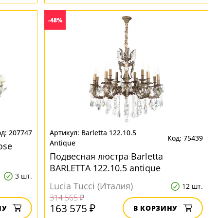
-48%
207747
Barletta 122.10.5
75439
Antique
ose
Подвесная люстра Barletta
BARLETTA 122.10.5 antique
3 шт.
Lucia Tucci (Италия)
12 шт.
314 565 ₽
163 575 ₽
НУ
В КОРЗИНУ