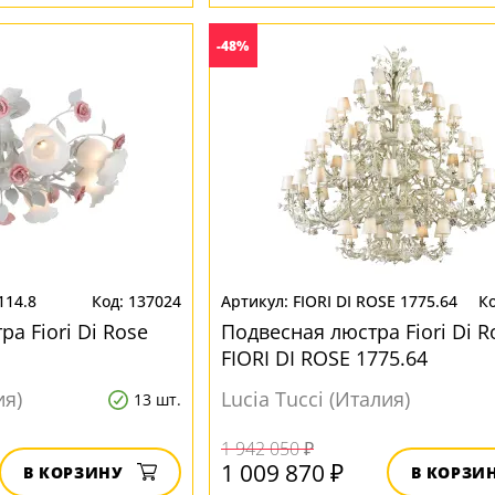
-48%
 114.8
137024
FIORI DI ROSE 1775.64
а Fiori Di Rose
Подвесная люстра Fiori Di R
FIORI DI ROSE 1775.64
ия)
Lucia Tucci (Италия)
13 шт.
1 942 050 ₽
1 009 870 ₽
В КОРЗИНУ
В КОРЗИ