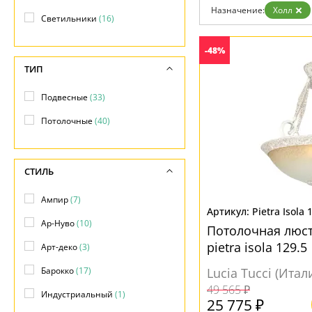
Дизайнерам
Назначение:
Холл
Светильники
(16)
Бренды
Контакты
-48%
ТИП
Подвесные
(33)
Потолочные
(40)
СТИЛЬ
Ампир
(7)
Pietra Isola 
Ар-Нуво
(10)
Потолочная люстр
pietra isola 129.5
Арт-деко
(3)
Барокко
(17)
Lucia Tucci (Итал
49 565 ₽
Индустриальный
(1)
25 775 ₽