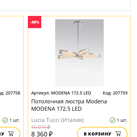
-48%
207758
MODENA 172.5 LED
207759
Потолочная люстра Modena
MODENA 172.5 LED
Lucia Tucci (Италия)
1 шт.
1 шт.
16 075 ₽
8 360 ₽
НУ
В КОРЗИНУ