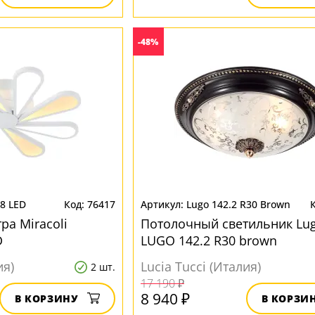
-48%
.8 LED
76417
Lugo 142.2 R30 Brown
ра Miracoli
Потолочный светильник Lu
D
LUGO 142.2 R30 brown
ия)
Lucia Tucci (Италия)
2 шт.
17 190 ₽
8 940 ₽
В КОРЗИНУ
В КОРЗИ