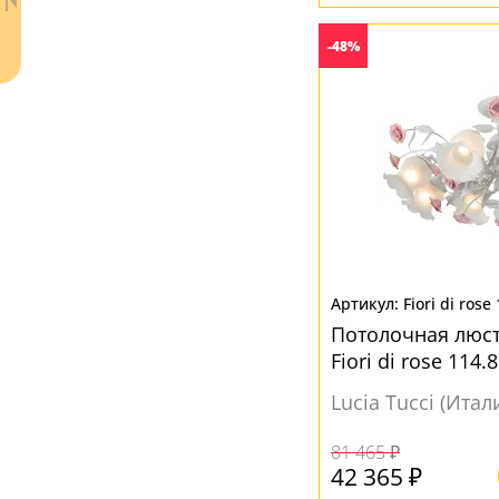
Прозрачный
(11)
Серый
(9)
-48%
Ваш регион:
Москва
+7 (800) 775-63-32
- бесплатно по России
Fiori di rose
+7 (495) 255-03-21
- бесплатная доставка
Потолочная люстр
Fiori di rose 114.8
Lucia Tucci (Итал
81 465 ₽
42 365 ₽