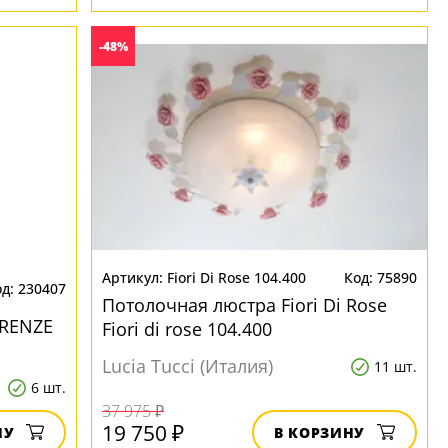
-48%
Fiori Di Rose 104.400
75890
230407
Потолочная люстра Fiori Di Rose
IRENZE
Fiori di rose 104.400
Lucia Tucci (Италия)
11 шт.
6 шт.
37 975 ₽
19 750 ₽
НУ
В КОРЗИНУ