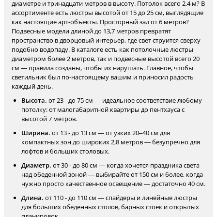
диаметре и тринадцати метров в высоту. Потолок всего 2,4 м? В
ассортименте есть люстры высотой от 15 до 25 см, выглядящие
как настоящие арт-объекты. Просторный зал от 6 метров?
Подвесные модели длиной до 13,7 метров превратят
пространство в дворцовый интерьер, где свет струится сверху
подобно водопаду. В каталоге есть как потолочные люстры
диаметром более 2 метров, так и подвесные высотой всего 20
см — правила созданы, чтобы их нарушать. Главное, чтобы
светильник был по-настоящему вашим и приносил радость
каждый день.
Высота.
от 23 - до 75 см — идеальное соответствие любому
потолку: от малогабаритной квартиры до пентхауса с
высотой 7 метров.
Ширина.
от 13 - до 13 см — от узких 20–40 см для
компактных зон до широких 2,8 метров — безупречно для
лофтов и больших столовых.
Диаметр.
от 30 - до 80 см — когда хочется праздника света
над обеденной зоной — выбирайте от 150 см и более, когда
нужно просто качественное освещение — достаточно 40 см.
Длина.
от 110 - до 110 см — спайдеры и линейные люстры
для больших обеденных столов, барных стоек и открытых
планировок.