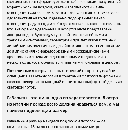
светильник трансформирует масштаб, :возникает визуальный
эффект - больше воздуха, света и элегантности. Стиль
освещения важнее, чем кажется - это гарантия эстетического
удовольствия на годы. Идеально подобранный центр
освещения радует годами. Когда включаешь свет, понимаешь,
что выбор был идеальным. В ассортименте представлены
люстры под любую задумку от хай-тек - с линейными и
трековыми системами, геометрией прямых углов и точных
линий, минималистичным дизайном, акцентом на инновации
до ампир стиля - с факелообразными рожками-свечами,
хрустальными пиками и драгоценными подвесками в
несколько ярусов, орлами или львиными головами в декоре .
Потолочные люстры
- технологический прорыв в дизайне
освещения. LED-технологии в сочетании с плоскими формами
создают невероятно мощный и при этом комфортный для глаз
световой поток.
Габариты - это лишь одна из характеристик. Люстра
из Италии прежде всего должна нравиться вам, а мы
найдём подходящий размер.
Идеальный размер найдется под любой потолок — от
компактных 15 см до впечатляющих восьми метров в