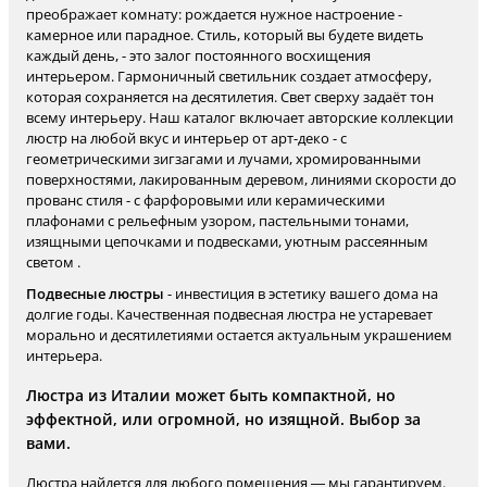
преображает комнату: рождается нужное настроение -
камерное или парадное. Стиль, который вы будете видеть
каждый день, - это залог постоянного восхищения
интерьером. Гармоничный светильник создает атмосферу,
которая сохраняется на десятилетия. Свет сверху задаёт тон
всему интерьеру. Наш каталог включает авторские коллекции
люстр на любой вкус и интерьер от арт-деко - с
геометрическими зигзагами и лучами, хромированными
поверхностями, лакированным деревом, линиями скорости до
прованс стиля - с фарфоровыми или керамическими
плафонами с рельефным узором, пастельными тонами,
изящными цепочками и подвесками, уютным рассеянным
светом .
Подвесные люстры
- инвестиция в эстетику вашего дома на
долгие годы. Качественная подвесная люстра не устаревает
морально и десятилетиями остается актуальным украшением
интерьера.
Люстра из Италии может быть компактной, но
эффектной, или огромной, но изящной. Выбор за
вами.
Люстра найдется для любого помещения — мы гарантируем.