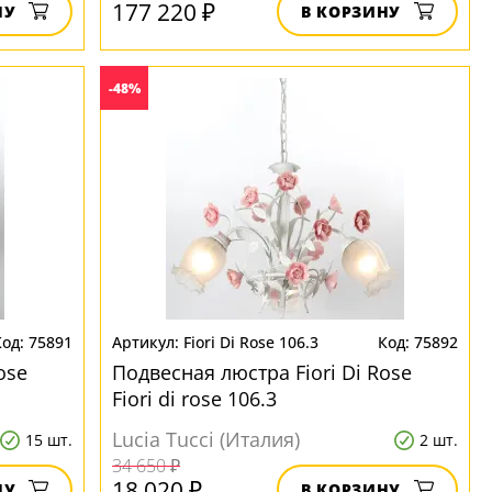
177 220 ₽
НУ
В КОРЗИНУ
-48%
75891
Fiori Di Rose 106.3
75892
ose
Подвесная люстра Fiori Di Rose
Fiori di rose 106.3
Lucia Tucci (Италия)
15 шт.
2 шт.
34 650 ₽
18 020 ₽
НУ
В КОРЗИНУ