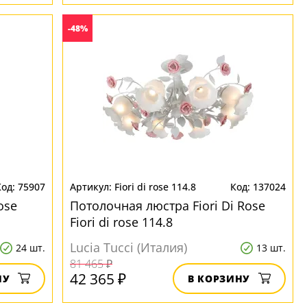
-48%
75907
Fiori di rose 114.8
137024
ose
Потолочная люстра Fiori Di Rose
Fiori di rose 114.8
Lucia Tucci (Италия)
24 шт.
13 шт.
81 465 ₽
42 365 ₽
НУ
В КОРЗИНУ