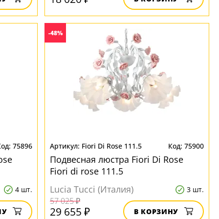
-48%
75896
Fiori Di Rose 111.5
75900
ose
Подвесная люстра Fiori Di Rose
Fiori di rose 111.5
Lucia Tucci (Италия)
4 шт.
3 шт.
57 025 ₽
29 655 ₽
НУ
В КОРЗИНУ