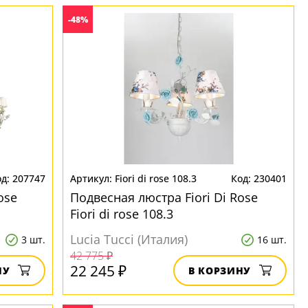
-48%
207747
Fiori di rose 108.3
230401
ose
Подвесная люстра Fiori Di Rose
Fiori di rose 108.3
Lucia Tucci (Италия)
3 шт.
16 шт.
42 775 ₽
22 245 ₽
НУ
В КОРЗИНУ