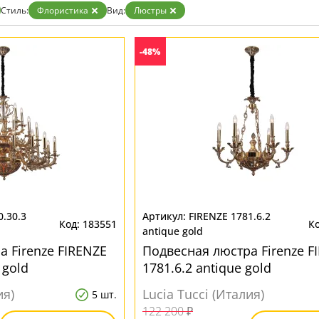
Прозрачные
Стиль:
Флористика
Вид:
Люстры
Хром
Черные
-48%
0.30.3
FIRENZE 1781.6.2
183551
antique gold
 Firenze FIRENZE
Подвесная люстра Firenze F
 gold
1781.6.2 antique gold
ия)
Lucia Tucci (Италия)
5 шт.
122 200 ₽