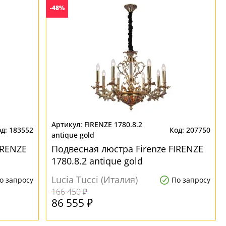
-48%
FIRENZE 1780.8.2
183552
207750
antique gold
IRENZE
Подвесная люстра Firenze FIRENZE
1780.8.2 antique gold
Lucia Tucci (Италия)
о запросу
По запросу
166 450 ₽
86 555 ₽