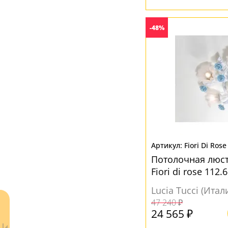
Ткань
(6)
-48%
ЦВЕТ ПЛАФОНОВ
Без плафона
(1)
Белый
(21)
Разноцветный
(4)
Fiori Di Rose
Потолочная люстр
Fiori di rose 112.6
Lucia Tucci (Итал
47 240 ₽
24 565 ₽