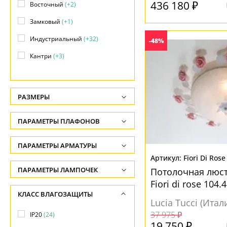
436 180 ₽
Восточный
(+2)
Замковый
(+1)
Индустриальный
(+32)
-48%
Кантри
(+3)
Классический
(+110)
Лофт
(+40)
РАЗМЕРЫ
Минимализм
(+1)
Высота, см
ПАРАМЕТРЫ ПЛАФОНОВ
Модерн
(+72)
-
Прованс
(+72)
ФОРМА ПЛАФОНА
ПАРАМЕТРЫ АРМАТУРЫ
Диаметр, см
Fiori Di Ros
Скандинавский
(+2)
-
Без плафона
(5)
ЦВЕТ АРМАТУРЫ
ПАРАМЕТРЫ ЛАМПОЧЕК
Потолочная люстр
Современный
(+73)
Декоративный
(20)
Fiori di rose 104.
Количество ламп
Белый
(22)
КЛАСС ВЛАГОЗАЩИТЫ
Техно
(+10)
Конус
(6)
-
Lucia Tucci (Итал
Голубой
(2)
Флористика
(38)
37 975 ₽
IP20
(24)
Цветок
(1)
Общая мощность ламп
Желтый
(8)
19 750 ₽