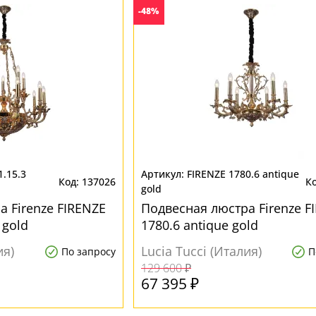
-48%
1.15.3
FIRENZE 1780.6 antique
137026
gold
 Firenze FIRENZE
Подвесная люстра Firenze F
 gold
1780.6 antique gold
ия)
Lucia Tucci (Италия)
По запросу
П
129 600 ₽
67 395 ₽