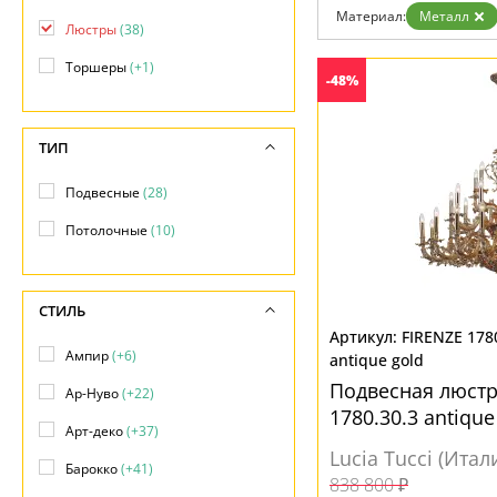
Дизайнерам
Материал:
Металл
Люстры
(38)
Бренды
Контакты
Торшеры
(+1)
-48%
ТИП
Подвесные
(28)
Потолочные
(10)
СТИЛЬ
FIRENZE 178
Ампир
(+6)
antique gold
Подвесная люстра
Ар-Нуво
(+22)
1780.30.3 antique
Арт-деко
(+37)
Lucia Tucci (Итал
Барокко
(+41)
838 800 ₽