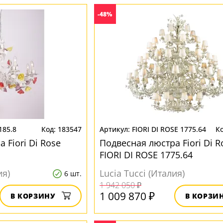
-48%
 185.8
183547
FIORI DI ROSE 1775.64
 Fiori Di Rose
Подвесная люстра Fiori Di R
FIORI DI ROSE 1775.64
ия)
Lucia Tucci (Италия)
6 шт.
1 942 050 ₽
1 009 870 ₽
В КОРЗИНУ
В КОРЗИ