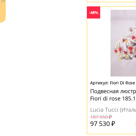
-48%
Ваш регион:
Москва
+7 (800) 775-63-32
- бесплатно по России
Fiori Di Rose
+7 (495) 255-03-21
- бесплатная доставка
Подвесная люстра
Fiori di rose 185.
Lucia Tucci (Итал
187 550 ₽
97 530 ₽