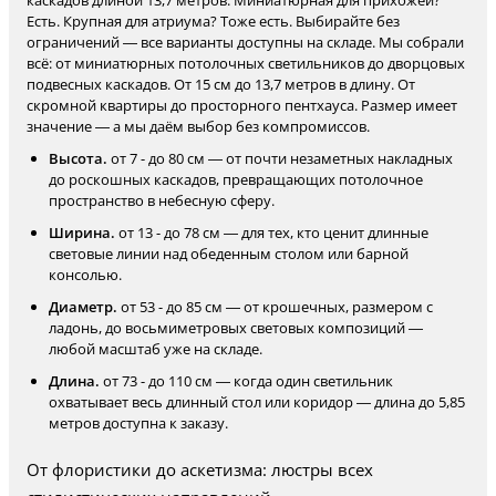
каскадов длиной 13,7 метров. Миниатюрная для прихожей?
Есть. Крупная для атриума? Тоже есть. Выбирайте без
ограничений — все варианты доступны на складе. Мы собрали
всё: от миниатюрных потолочных светильников до дворцовых
подвесных каскадов. От 15 см до 13,7 метров в длину. От
скромной квартиры до просторного пентхауса. Размер имеет
значение — а мы даём выбор без компромиссов.
Высота.
от 7 - до 80 см — от почти незаметных накладных
до роскошных каскадов, превращающих потолочное
пространство в небесную сферу.
Ширина.
от 13 - до 78 см — для тех, кто ценит длинные
световые линии над обеденным столом или барной
консолью.
Диаметр.
от 53 - до 85 см — от крошечных, размером с
ладонь, до восьмиметровых световых композиций —
любой масштаб уже на складе.
Длина.
от 73 - до 110 см — когда один светильник
охватывает весь длинный стол или коридор — длина до 5,85
метров доступна к заказу.
От флористики до аскетизма: люстры всех