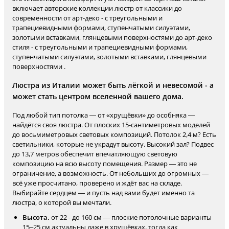
включает авторские коллекции люстр от классики до
современности от арт-деко - с треугольными и
трапециевидными формами, ступенчатыми силуэтами,
золотыми вставками, глянцевыми поверхностями до арт-деко
стиля - с треугольными и трапециевидными формами,
ступенчатыми силуэтами, золотыми вставками, глянцевыми
поверхностями .
Люстра из Италии может быть лёгкой и невесомой - а
может стать центром вселенной вашего дома.
Под любой тип потолка — от «хрущёвки» до особняка —
найдётся своя люстра. От плоских 15-сантиметровых моделей
до восьмиметровых световых композиций. Потолок 2,4 м? Есть
светильники, которые не украдут высоту. Высокий зал? Подвес
до 13,7 метров обеспечит впечатляющую световую
композицию на всю высоту помещения. Размер — это не
ограничение, а возможность. От небольших до огромных —
всё уже просчитано, проверено и ждёт вас на складе.
Выбирайте сердцем — и пусть над вами будет именно та
люстра, о которой вы мечтали.
Высота.
от 22 - до 160 см — плоские потолочные варианты
15–25 см актуальны даже в хрущёвках, тогда как