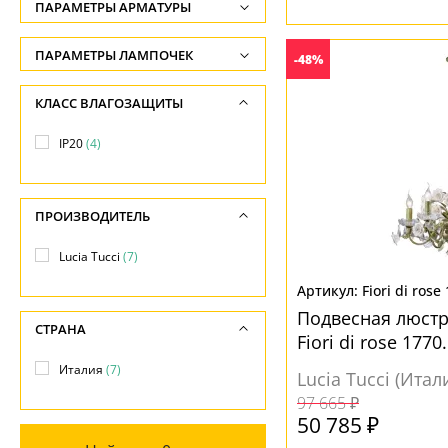
ФОРМА ПЛАФОНА
ПАРАМЕТРЫ АРМАТУРЫ
Диаметр, см
-
Без плафона
(1)
ЦВЕТ АРМАТУРЫ
ПАРАМЕТРЫ ЛАМПОЧЕК
-48%
Конус
(4)
Количество ламп
Белый
(2)
КЛАСС ВЛАГОЗАЩИТЫ
-
Зеленый
(7)
ПОВЕРХНОСТЬ
IP20
(4)
Общая мощность ламп
Патина
(2)
Матовый
(4)
-
МАТЕРИАЛ
ПРОИЗВОДИТЕЛЬ
Напряжение
НАПРАВЛЕНИЕ
-
Керамика
(2)
Lucia Tucci
(7)
Вверх
(4)
Металл
(7)
Fiori di rose
Подвесная люстра
МАТЕРИАЛ
СТРАНА
Fiori di rose 1770
ПОВЕРХНОСТЬ
Без плафона
(3)
Италия
(7)
Lucia Tucci (Итал
Глянцевый
(2)
Ткань
(4)
97 665 ₽
Матовый
(2)
50 785 ₽