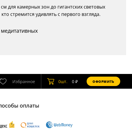
0 см для камерных зон до гигантских световых
 кто стремится удивлять с первого взгляда.
о медитативных
Избранное
0
шт.
0
₽
ОФОРМИТЬ
пособы оплаты