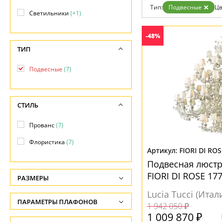
Дизайнерам
Тип:
Подвесные
Цв
Светильники
(+1)
Бренды
Контакты
-48%
ТИП
Подвесные
(7)
СТИЛЬ
Прованс
(7)
Флористика
(7)
FIORI DI ROS
Подвесная люстра
FIORI DI ROSE 17
РАЗМЕРЫ
Lucia Tucci (Итал
Высота, см
ПАРАМЕТРЫ ПЛАФОНОВ
1 942 050 ₽
-
1 009 870 ₽