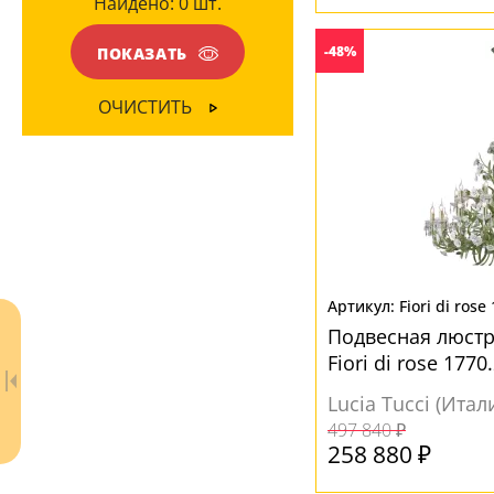
Найдено:
0
шт.
ЦВЕТ ПЛАФОНОВ
Белый
(2)
-48%
ПОКАЗАТЬ
Разноцветный
(2)
ОЧИСТИТЬ
Fiori di rose
Подвесная люстра
Fiori di rose 1770
Lucia Tucci (Итал
497 840 ₽
258 880 ₽