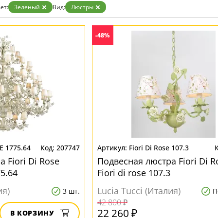
Прозрачные
ет:
Зеленый
Вид:
Люстры
Хром
Черные
-48%
E 1775.64
207747
Fiori Di Rose 107.3
 Fiori Di Rose
Подвесная люстра Fiori Di R
75.64
Fiori di rose 107.3
ия)
Lucia Tucci (Италия)
3 шт.
П
42 800 ₽
22 260 ₽
В КОРЗИНУ