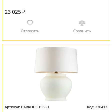
23 025 ₽
HARRODS T938.1
230413