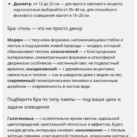
Диаметр.
от 12 до 22 см — для яркого светового акцента
над консолью выбирайте от 35–40 см, для спокойного
фонового освещения хватит и 15–20 см.
Бра: стиль — это не просто декор
Модерн
— с текучими формами, напоминающими стебли и
листья, и ощущением живой природы — модерн, который
обволакивает теплом,
классический
— с благородными
материалами, симметричными формами и атмосферой
дворянских особняков — настенный свет, не подвластный
времени,
скандинавский
— с деревянными акцентами,
свежестью и теплом — как в шведском доме с видом на лес,
современный
геометрическими линиями и лаконичным
дизайном — современность в чистом виде.
Подберите бра по типу лампы — под ваши цели и
задачи освещения
Галогеновые
— с ослепительно ярким светом, идеальной
цветопередачей, кристальной чёткостью и эффектом, будто
каждая деталь интерьера оживает,
накаливания
— с тёплым
жёлтым сиянием, классической спиралью, домашним уютом и