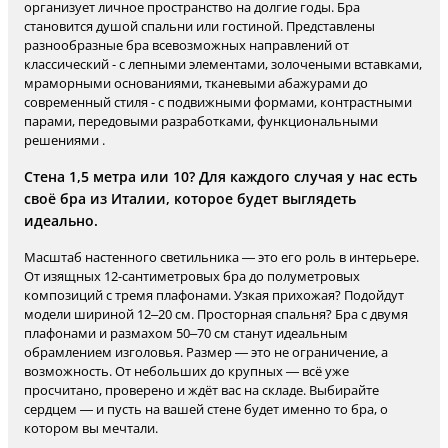
организует личное пространство на долгие годы. Бра
становится душой спальни или гостиной. Представлены
разнообразные бра всевозможных направлений от
классический - с лепными элементами, золочеными вставками,
мраморными основаниями, тканевыми абажурами до
современный стиля - с подвижными формами, контрастными
парами, передовыми разработками, функциональными
решениями .
Стена 1,5 метра или 10? Для каждого случая у нас есть
своё бра из Италии, которое будет выглядеть
идеально.
Масштаб настенного светильника — это его роль в интерьере.
От изящных 12-сантиметровых бра до полуметровых
композиций с тремя плафонами. Узкая прихожая? Подойдут
модели шириной 12–20 см. Просторная спальня? Бра с двумя
плафонами и размахом 50–70 см станут идеальным
обрамлением изголовья. Размер — это не ограничение, а
возможность. От небольших до крупных — всё уже
просчитано, проверено и ждёт вас на складе. Выбирайте
сердцем — и пусть на вашей стене будет именно то бра, о
котором вы мечтали.