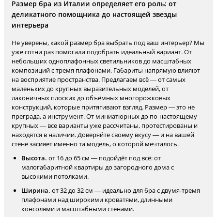
Размер бра из Италии определяет его роль: от
деликатного помощника до настоящей звезды
интерьера
Не уверены, какой размер бра выбрать под ваш интерьер? Мы
уже сотни раз помогали подобрать идеальный вариант. От
небольших одноплафонных светильников до масштабных
композиций с тремя плафонами. Габариты напрямую влияют
на восприятие пространства. Предлагаем всё — от самых
маленьких до крупных выразительных моделей, от
лаконичных плоских до объёмных многорожковых
конструкций, которые притягивают взгляд. Размер — это не
преграда, а инструмент. От миниатюрных до по-настоящему
крупных — все варианты уже рассчитаны, протестированы и
находятся в наличии. Доверяйте своему вкусу — и на вашей
стене засияет именно та модель, о которой мечталось.
Высота.
от 16 до 65 см — подойдёт под всё: от
малогабаритной квартиры до загородного дома с
высокими потолками.
Ширина.
от 32 до 32 см — идеально для бра с двумя-тремя
плафонами над широкими кроватями, длинными
консолями и масштабными стенами.