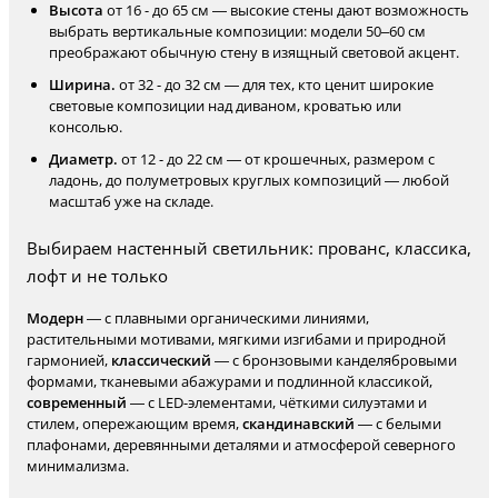
Высота
от 16 - до 65 см — высокие стены дают возможность
выбрать вертикальные композиции: модели 50–60 см
преображают обычную стену в изящный световой акцент.
Ширина.
от 32 - до 32 см — для тех, кто ценит широкие
световые композиции над диваном, кроватью или
консолью.
Диаметр.
от 12 - до 22 см — от крошечных, размером с
ладонь, до полуметровых круглых композиций — любой
масштаб уже на складе.
Выбираем настенный светильник: прованс, классика,
лофт и не только
Модерн
— с плавными органическими линиями,
растительными мотивами, мягкими изгибами и природной
гармонией,
классический
— с бронзовыми канделябровыми
формами, тканевыми абажурами и подлинной классикой,
современный
— с LED-элементами, чёткими силуэтами и
стилем, опережающим время,
скандинавский
— с белыми
плафонами, деревянными деталями и атмосферой северного
минимализма.