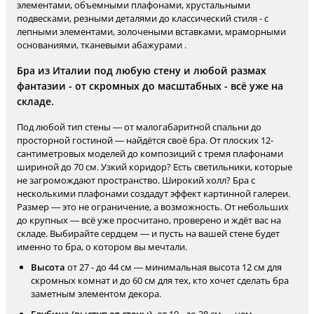
элементами, объемными плафонами, хрустальными
подвесками, резными деталями до классический стиля - с
лепными элементами, золочеными вставками, мраморными
основаниями, тканевыми абажурами .
Бра из Италии под любую стену и любой размах
фантазии - от скромных до масштабных - всё уже на
складе.
Под любой тип стены — от малогабаритной спальни до
просторной гостиной — найдётся своё бра. От плоских 12-
сантиметровых моделей до композиций с тремя плафонами
шириной до 70 см. Узкий коридор? Есть светильники, которые
не загромождают пространство. Широкий холл? Бра с
несколькими плафонами создадут эффект картинной галереи.
Размер — это не ограничение, а возможность. От небольших
до крупных — всё уже просчитано, проверено и ждёт вас на
складе. Выбирайте сердцем — и пусть на вашей стене будет
именно то бра, о котором вы мечтали.
Высота
от 27 - до 44 см — минимальная высота 12 см для
скромных комнат и до 60 см для тех, кто хочет сделать бра
заметным элементом декора.