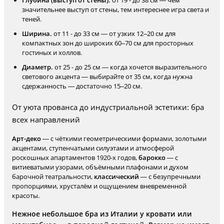
Глубина (выступ от стены).
от 19 - до 38 см — чем
значительнее выступ от стены, тем интереснее игра света и
теней.
Ширина.
от 11 - до 33 см — от узких 12–20 см для
компактных зон до широких 60–70 см для просторных
гостиных и холлов.
Диаметр.
от 25 - до 25 см — когда хочется выразительного
светового акцента — выбирайте от 35 см, когда нужна
сдержанность — достаточно 15–20 см.
От уюта прованса до индустриальной эстетики: бра
всех направлений
Арт-деко
— с чёткими геометрическими формами, золотыми
акцентами, ступенчатыми силуэтами и атмосферой
роскошных апартаментов 1920-х годов,
барокко
— с
витиеватыми узорами, объёмными плафонами и духом
барочной театральности,
классический
— с безупречными
пропорциями, хрусталём и ощущением вневременной
красоты.
Нежное небольшое бра из Италии у кровати или