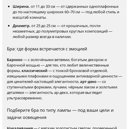
Ширина.
от 11 до 33 см — от сдержанных одноплафонных
до по-настоящему широких 60–70 см — под любой стиль и
масштаб комнаты.
Диаметр.
от 25 до 25 см — от крошечных, почти
незаметных, до полуметровых круглых композиций —
любой размер всегда в наличии.
Бра: где форма встречается с эмоцией
Барокко
— с золочёными ветвями, богатым декором и
барочной мощью — для тех, кто любит величественные
формы,
классический
— с тонкой бронзовой отделкой,
изящными плафонами и ощущением антикварной ценности —
для ценителей настоящей элегантности,
арт-деко
— со
ступенчатыми формами, лучами, чёрным лаком и золотыми
деталями — элегантность ар-деко, которая выглядит
ультрасовременно.
Подберите бра по типу лампы — под ваши цели и
задачи освещения
Накаливания
— с мягким золотистым светом, проверенной