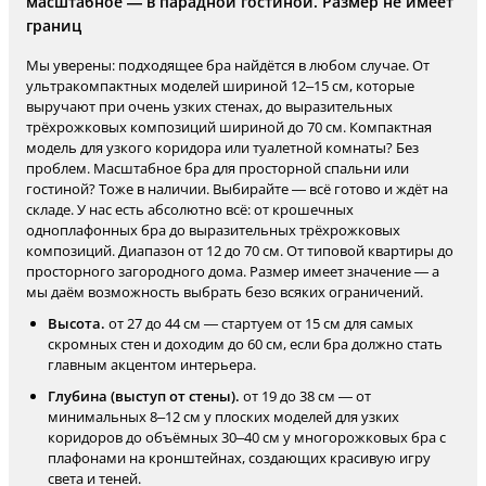
масштабное — в парадной гостиной. Размер не имеет
границ
Мы уверены: подходящее бра найдётся в любом случае. От
ультракомпактных моделей шириной 12–15 см, которые
выручают при очень узких стенах, до выразительных
трёхрожковых композиций шириной до 70 см. Компактная
модель для узкого коридора или туалетной комнаты? Без
проблем. Масштабное бра для просторной спальни или
гостиной? Тоже в наличии. Выбирайте — всё готово и ждёт на
складе. У нас есть абсолютно всё: от крошечных
одноплафонных бра до выразительных трёхрожковых
композиций. Диапазон от 12 до 70 см. От типовой квартиры до
просторного загородного дома. Размер имеет значение — а
мы даём возможность выбрать безо всяких ограничений.
Высота.
от 27 до 44 см — стартуем от 15 см для самых
скромных стен и доходим до 60 см, если бра должно стать
главным акцентом интерьера.
Глубина (выступ от стены).
от 19 до 38 см — от
минимальных 8–12 см у плоских моделей для узких
коридоров до объёмных 30–40 см у многорожковых бра с
плафонами на кронштейнах, создающих красивую игру
света и теней.