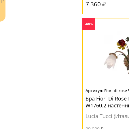
7 360 ₽
-48%
Ваш регион:
Москва
+7 (800) 775-63-32
- бесплатно по России
+7 (495) 255-03-21
- бесплатная доставка
Fiori di ros
Бра Fiori Di Rose 
W1760.2 настенн
Lucia Tucci (Итал