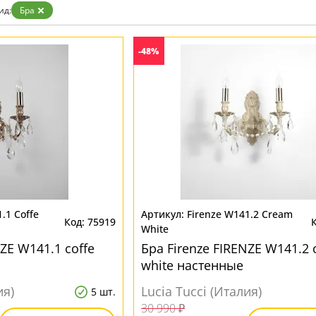
Прозрачные
ид:
Бра
Хром
Черные
-48%
.1 Coffe
Firenze W141.2 Cream
75919
White
NZE W141.1 coffe
Бра Firenze FIRENZE W141.2
white настенные
ия)
Lucia Tucci (Италия)
5 шт.
30 990 ₽