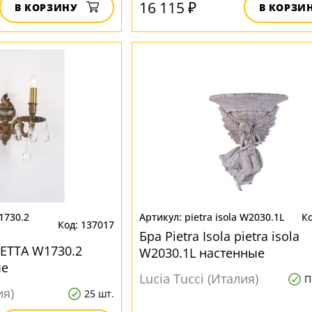
16 115 ₽
В КОРЗИНУ
В КОРЗИ
1730.2
pietra isola W2030.1L
137017
Бра Pietra Isola pietra isola
LETTA W1730.2
W2030.1L настенные
ые
Lucia Tucci (Италия)
П
ия)
25 шт.