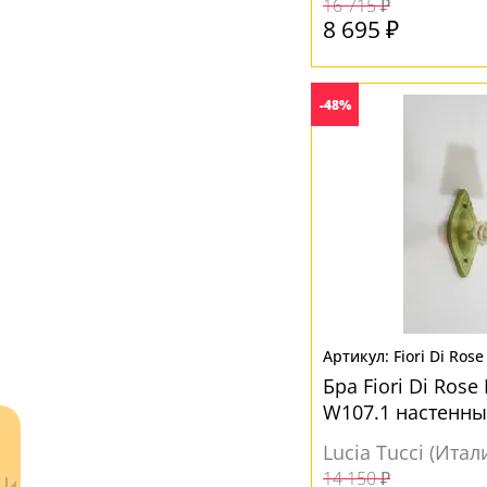
16 715 ₽
8 695 ₽
Голубой
(1)
Разноцветный
(1)
Черный
(1)
-48%
Fiori Di Ros
Бра Fiori Di Rose 
W107.1 настенны
Lucia Tucci (Итал
14 150 ₽