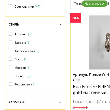
Дизайнерам
Теги:
Настенные
В
Светильники
(+7)
Бренды
Контакты
-48%
СТИЛЬ
Арт-деко
(4)
Барокко
(6)
Классический
(9)
Лофт
(1)
Модерн
(1)
Firenze W141
Прованс
(6)
Gold
Флористика
(4)
Бра Firenze FIRE
gold настенные
Lucia Tucci (Итал
РАЗМЕРЫ
24 065 ₽
Высота, см