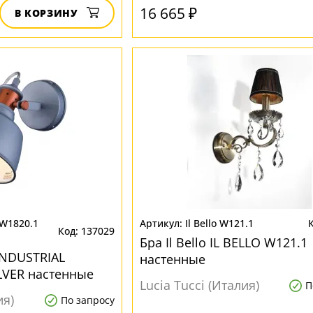
16 665 ₽
В КОРЗИНУ
 W1820.1
Il Bello W121.1
137029
Бра Il Bello IL BELLO W121.1
INDUSTRIAL
настенные
LVER настенные
Lucia Tucci (Италия)
П
ия)
По запросу