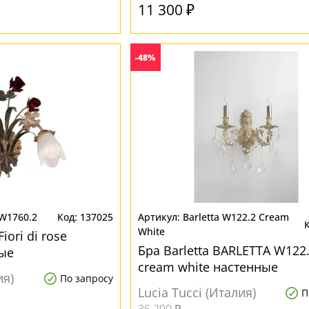
11 300 ₽
-48%
e W1760.2
137025
Barletta W122.2 Cream
White
Fiori di rose
Бра Barletta BARLETTA W122
ые
cream white настенные
ия)
По запросу
Lucia Tucci (Италия)
П