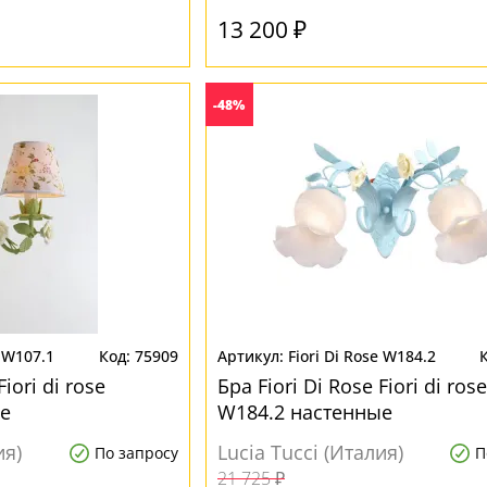
13 200 ₽
-48%
e W107.1
75909
Fiori Di Rose W184.2
Fiori di rose
Бра Fiori Di Rose Fiori di rose
е
W184.2 настенные
ия)
Lucia Tucci (Италия)
По запросу
П
21 725 ₽