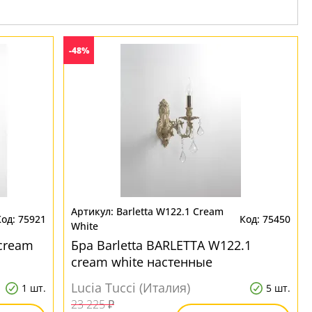
-48%
Barletta W122.1 Cream
75921
75450
White
 cream
Бра Barletta BARLETTA W122.1
cream white настенные
Lucia Tucci (Италия)
1 шт.
5 шт.
23 225 ₽