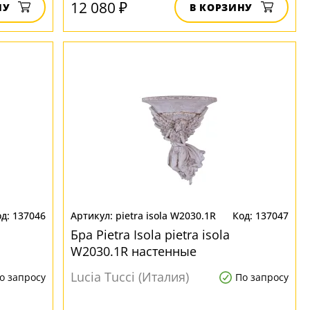
12 080 ₽
НУ
В КОРЗИНУ
137046
pietra isola W2030.1R
137047
Бра Pietra Isola pietra isola
W2030.1R настенные
Lucia Tucci (Италия)
о запросу
По запросу