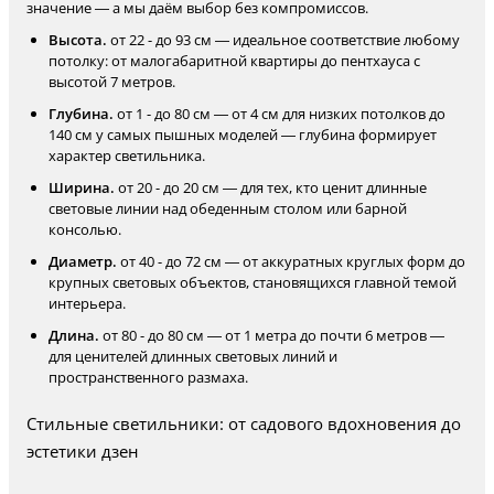
значение — а мы даём выбор без компромиссов.
Высота.
от 22 - до 93 см — идеальное соответствие любому
потолку: от малогабаритной квартиры до пентхауса с
высотой 7 метров.
Глубина.
от 1 - до 80 см — от 4 см для низких потолков до
140 см у самых пышных моделей — глубина формирует
характер светильника.
Ширина.
от 20 - до 20 см — для тех, кто ценит длинные
световые линии над обеденным столом или барной
консолью.
Диаметр.
от 40 - до 72 см — от аккуратных круглых форм до
крупных световых объектов, становящихся главной темой
интерьера.
Длина.
от 80 - до 80 см — от 1 метра до почти 6 метров —
для ценителей длинных световых линий и
пространственного размаха.
Стильные светильники: от садового вдохновения до
эстетики дзен