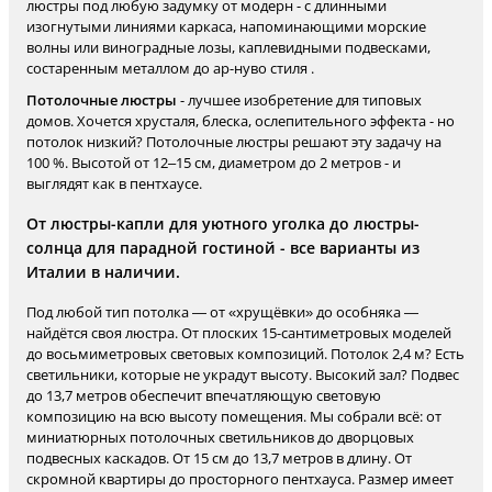
люстры под любую задумку от модерн - с длинными
изогнутыми линиями каркаса, напоминающими морские
волны или виноградные лозы, каплевидными подвесками,
состаренным металлом до ар-нуво стиля .
Потолочные люстры
- лучшее изобретение для типовых
домов. Хочется хрусталя, блеска, ослепительного эффекта - но
потолок низкий? Потолочные люстры решают эту задачу на
100 %. Высотой от 12–15 см, диаметром до 2 метров - и
выглядят как в пентхаусе.
От люстры-капли для уютного уголка до люстры-
солнца для парадной гостиной - все варианты из
Италии в наличии.
Под любой тип потолка — от «хрущёвки» до особняка —
найдётся своя люстра. От плоских 15-сантиметровых моделей
до восьмиметровых световых композиций. Потолок 2,4 м? Есть
светильники, которые не украдут высоту. Высокий зал? Подвес
до 13,7 метров обеспечит впечатляющую световую
композицию на всю высоту помещения. Мы собрали всё: от
миниатюрных потолочных светильников до дворцовых
подвесных каскадов. От 15 см до 13,7 метров в длину. От
скромной квартиры до просторного пентхауса. Размер имеет