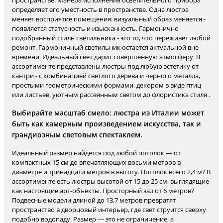
пространстве. Манера исполнения осветительного прибора
определяет его уместность в пространстве. Одна люстра
меняет восприятие помещения: визуальный образ меняется -
появляется статусность и изысканность. Гармонично
подобранный стиль светильника - это то, что переживёт любой
ремонт. Гармоничный светильник остается актуальной вне
времени. Идеальный свет дарит совершенную атмосферу. В
ассортименте представлены люстры под любую эстетику от
кантри - с комбинацией светлого дерева и черного металла,
простыми геометрическими формами, декором в виде птиц
или листьев, уютным рассеянным светом до флористика стиля .
Выбирайте масштаб смело: люстра из Италии может
быть как камерным произведением искусства, так и
грандиозным световым спектаклем.
Идеальный размер найдется под любой потолок — от
компактных 15 см до впечатляющих восьми метров в
диаметре и тринадцати метров в высоту. Потолок всего 2,4 м? В
ассортименте есть люстры высотой от 15 до 25 см, выглядящие
как настоящие арт-объекты. Просторный зал от 6 метров?
Подвесные модели длиной до 13,7 метров превратят
пространство в дворцовый интерьер, где свет струится сверху
подобно водопаду. Размер — это не ограничение, а