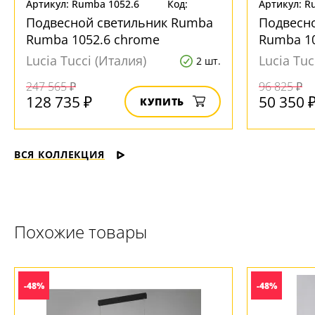
Артикул: Rumba 1052.6
Код:
Артикул: R
chrome
185454
chrome
Подвесной светильник Rumba
Подвесн
Rumba 1052.6 chrome
Rumba 10
Lucia Tucci (Италия)
Lucia Tuc
2 шт.
247 565 ₽
96 825 ₽
128 735 ₽
50 350 
КУПИТЬ
ВСЯ КОЛЛЕКЦИЯ
Похожие товары
-48%
-48%