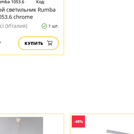
umba 1053.6
Код:
207783
ой светильник Rumba
53.6 chrome
ci (Италия)
1 шт.
₽
КУПИТЬ
-48%