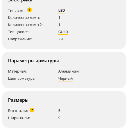
?
Тип ламп:
LED
Количество ламп:
1
Количество ламп 2:
1
Тип цоколя:
GU10
Напряжение:
220
Параметры арматуры
Материал:
Алюминий
Цвет арматуры:
Черный
Размеры
?
Высота, см:
5
Ширина, см:
9